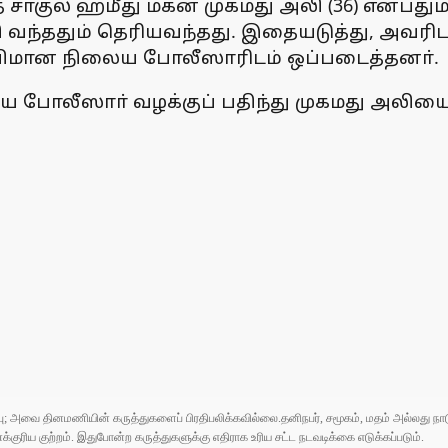
 சாகுல் ஹமீது மகன் முகமது அலி (36) என்பதும
ந்ததும் தெரியவந்தது. இதையடுத்து, அவரிடம
 விமான நிலைய போலீஸாரிடம் ஒப்படைத்தனா்.
லைய போலீஸாா் வழக்குப் பதிந்து முகமது அலிய
ுப்பு; அவை தினமணியின் கருத்துகளைப் பிரதிபலிக்கவில்லை.தனிநபர், சமூகம், மதம் அல்லது
ரிய குற்றம். இதுபோன்ற கருத்துகளுக்கு எதிராக உரிய சட்ட நடவடிக்கை எடுக்கப்படும்.