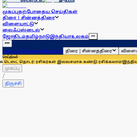
செய்தி மடல்
இ-பேப்பர்
முகப்பு
தற்போதைய செய்திகள்
திரை | சின்னத்திரை
விளையாட்டு
லைஃப்ஸ்டைல்
ஜோதிடம்
தமிழ்நாடு
இந்தியா
உலகம்
திரை | சின்னத்திரை
விளைய
முகப்பு
தற்போதைய செய்திகள்
செய்திகள்
ொடர்: ரசிகர்கள் இலவசமாக கண்டு ரசிக்கலாம்!
இந்தியாவுக்கு 67%
முகப்பு
/
திருச்சி