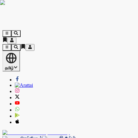
தமிழ்