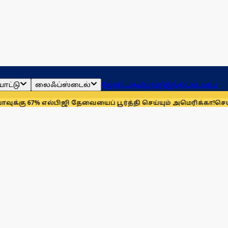
ாட்டு
லைஃப்ஸ்டைல்
ஜோதிடம்
தமிழ்நாடு
இந்தியா
உலகம்
 எல்பிஜி தேவையைப் பூர்த்தி செய்யும் அமெரிக்கா!
செயின்ட் லூயிஸ