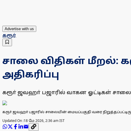
Advertise with us
கரூர்
சாலை விதிகள் மீறல்: க
அதிகரிப்பு
கரூா் ஜவஹா் பஜாரில் வாகன ஓட்டிகள் சாலை 
கரூா் ஜவஹா் பஜாரில் சாலையின் மையப்பகுதி வரை நிறுத்தப்பட்டிரு
Updated On :
18 மே 2026, 2:36 am IST