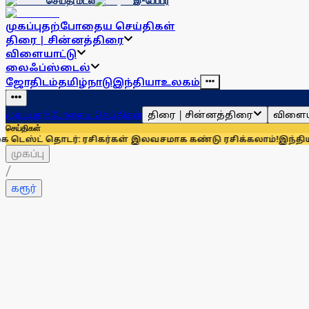
செய்தி மடல்
இ-பேப்பர்
முகப்பு
தற்போதைய செய்திகள்
திரை | சின்னத்திரை
விளையாட்டு
லைஃப்ஸ்டைல்
ஜோதிடம்
தமிழ்நாடு
இந்தியா
உலகம்
திரை | சின்னத்திரை
விளைய
முகப்பு
தற்போதைய செய்திகள்
செய்திகள்
டர்: ரசிகர்கள் இலவசமாக கண்டு ரசிக்கலாம்!
இந்தியாவுக்கு 67%
முகப்பு
/
கரூர்