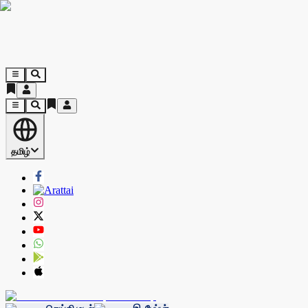
தமிழ்