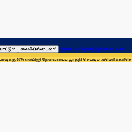
ாட்டு
லைஃப்ஸ்டைல்
ஜோதிடம்
தமிழ்நாடு
இந்தியா
உலகம்
 எல்பிஜி தேவையைப் பூர்த்தி செய்யும் அமெரிக்கா!
செயின்ட் லூயிஸ