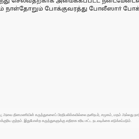
டந்து செல்வதற்காக அமைக்கப்பட்ட நடைமேடையை
லும் நாள்தோறும் போக்குவரத்து போலீஸாா் போக
ுப்பு; அவை தினமணியின் கருத்துகளைப் பிரதிபலிக்கவில்லை.தனிநபர், சமூகம், மதம் அல்லது
ரிய குற்றம். இதுபோன்ற கருத்துகளுக்கு எதிராக உரிய சட்ட நடவடிக்கை எடுக்கப்படும்.