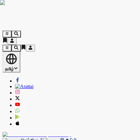
தமிழ்