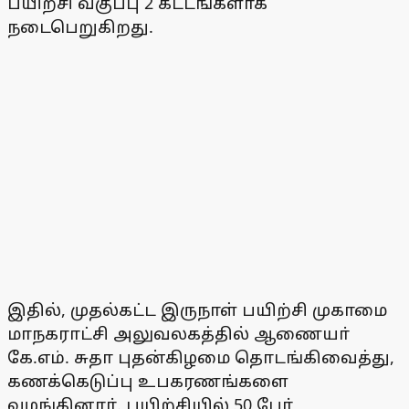
பயிற்சி வகுப்பு 2 கட்டங்களாக
நடைபெறுகிறது.
இதில், முதல்கட்ட இருநாள் பயிற்சி முகாமை
மாநகராட்சி அலுவலகத்தில் ஆணையா்
கே.எம். சுதா புதன்கிழமை தொடங்கிவைத்து,
கணக்கெடுப்பு உபகரணங்களை
வழங்கினாா். பயிற்சியில் 50 போ்