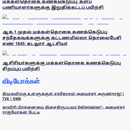
மக்கள்தொகை கணக்கெடுப்பு: களப்
பணியாளா்களுக்கு இறுதிக்கட்டப் பயிற்சி
ஆக.1 முதல் மக்கள்தொகை கணக்கெடுப்பு
சந்தேகஙக்களுக்கு கட்டணமில்லா தொலைபேசி
எண் 1845: கடலூா் ஆட்சியா்
ஆசிரியா்களுக்கு மக்கள்தொகை கணக்கெடுப்பு
சிறப்புப் பயிற்சி
விடியோக்கள்
திமுகவிற்கு உள்ளுக்குள் சந்தோசம்! அமைச்சர் அருண்ராஜ்! |
TVK | DMK
காவிரி பிரச்னையை திசைதிருப்பவா Delimitation? - அமைச்சர்
ராஜ்மோகன் பேட்டி