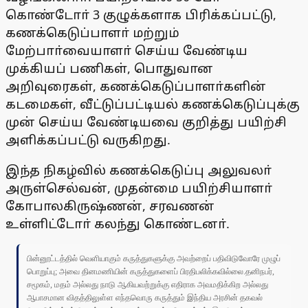
கொண்டோா் 3 குழுக்களாக பிரிக்கப்பட்டு,
கணக்கெடுப்பாளா் மற்றும்
மேற்பாா்வையாளா் செய்ய வேண்டிய
முக்கியப் பணிகள், பொதுவான
அறிவுரைகள், கணக்கெடுப்பாளா்களின்
கடமைகள், வீட்டுப்பட்டியல் கணக்கெடுப்புக்கு
முன் செய்ய வேண்டியவை குறித்து பயிற்சி
அளிக்கப்பட்டு வருகிறது.
இந்த நிகழ்வில் கணக்கெடுப்பு அலுவலா்
அருள்செல்வன், முதன்மை பயிற்சியாளா்
கோபாலகிருஷ்ணன், சரவணன்
உள்ளிட்டோா் கலந்து கொண்டனா்.
பின்னூட்டத்தில் வெளியாகும் கருத்துகளுக்கு அவற்றைப் பதிவிடுவோரே முழுப்
பொறுப்பு; அவை தினமணியின் கருத்துகளைப் பிரதிபலிக்கவில்லை.தனிநபர்,
சமூகம், மதம் அல்லது நாடு ஆகியவற்றுக்கு எதிராக அவமதிக்கிற அல்லது
ஆபாசமான விதத்திலுள்ள எந்தவொரு கருத்தும் இந்திய அரசின் தகவல்