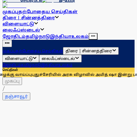
செய்தி மடல்
இ-பேப்பர்
முகப்பு
தற்போதைய செய்திகள்
திரை | சின்னத்திரை
விளையாட்டு
லைஃப்ஸ்டைல்
ஜோதிடம்
தமிழ்நாடு
இந்தியா
உலகம்
திரை | சின்னத்திரை
முகப்பு
தற்போதைய செய்திகள்
விளையாட்டு
லைஃப்ஸ்டைல்
ஜோதிடம்
தமிழ்நாடு
இந்தியா
உலகம்
செய்திகள்
்பு
புதுச்சேரியில் அரசு விழாவில் அமித் ஷா இன்று பங்கேற்பு! 
முகப்பு
/
தஞ்சாவூர்