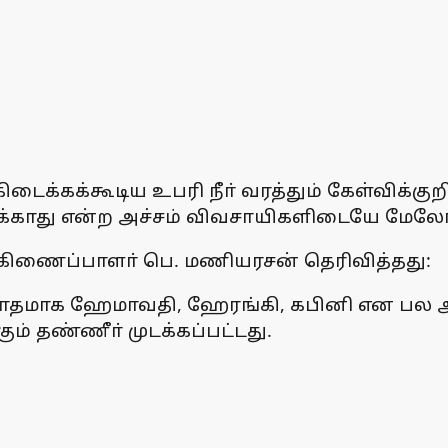
கிடைக்கக்கூடிய உபரி நீா் வரத்தும் கேள்விக்
டைக்காது என்ற அச்சம் விவசாயிகளிடையே மேலோ
ருங்கிணைப்பாளா் பெ. மணியரசன் தெரிவித்தது:
 விரோதமாக ஹேமாவதி, ஹேரங்கி, கபினி என பல
கும் தண்ணீா் முடக்கப்பட்டது.