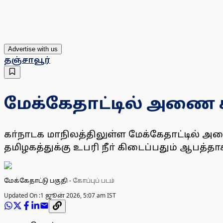
Advertise with us
தஞ்சாவூர்
மேக்கேதாட்டில் அணை கட
கா்நாடக மாநிலத்திலுள்ள மேக்கேதாட்டில் 
தமிழகத்துக்கு உபரி நீா் கிடைப்பதும் ஆபத்தா
மேக்கேதாட்டு பகுதி
-
கோப்புப் படம்
Updated On :
1 ஜூன் 2026, 5:07 am IST