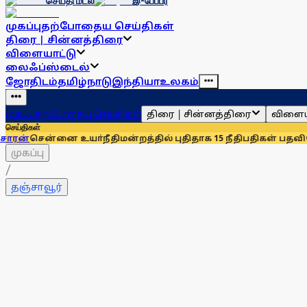
செய்தி மடல்
இ-பேப்பர்
முகப்பு
தற்போதைய செய்திகள்
திரை | சின்னத்திரை
விளையாட்டு
லைஃப்ஸ்டைல்
ஜோதிடம்
தமிழ்நாடு
இந்தியா
உலகம்
திரை | சின்னத்திரை
விளைய
முகப்பு
தற்போதைய செய்திகள்
செய்திகள்
னை உயா்நீதிமன்றத்தில் புதிதாக 15 நீதிபதிகள் பதவியேற்பு
சென்
முகப்பு
/
தஞ்சாவூர்