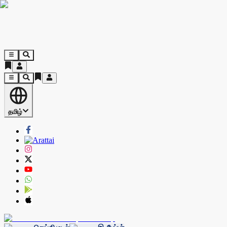
தமிழ்