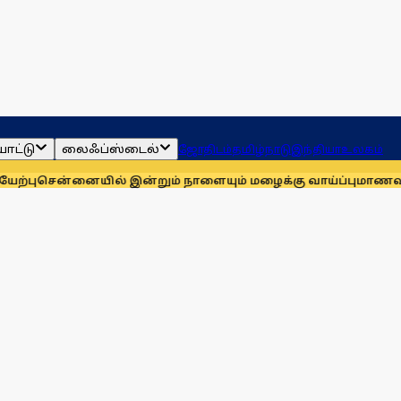
ாட்டு
லைஃப்ஸ்டைல்
ஜோதிடம்
தமிழ்நாடு
இந்தியா
உலகம்
னையில் இன்றும் நாளையும் மழைக்கு வாய்ப்பு
மாணவர்களுக்காக ம