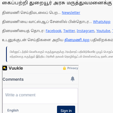
கைப்பற்றி துறையூர் அரசு மருத்துவமனைக்கு
தினமணி செய்திமடலைப் பெற...
Newsletter
தினமணி'யை வாட்ஸ்ஆப் சேனலில் பின்தொடர...
WhatsApp
தினமணியைத் தொடர:
Facebook
,
Twitter
,
Instagram
,
Youtube
,
உடனுக்குடன் செய்திகளை அறிய
தினமணி App
பதிவிறக்கம்
பின்னூட்டத்தில் வெளியாகும் கருத்துகளுக்கு அவற்றைப் பதிவிடுவோரே முழுப் பொற
எந்தவொரு கருத்தும் இந்திய அரசின் தகவல் தொழில்நுட்பக் கொள்கைப்படி தண்டனைக்கு