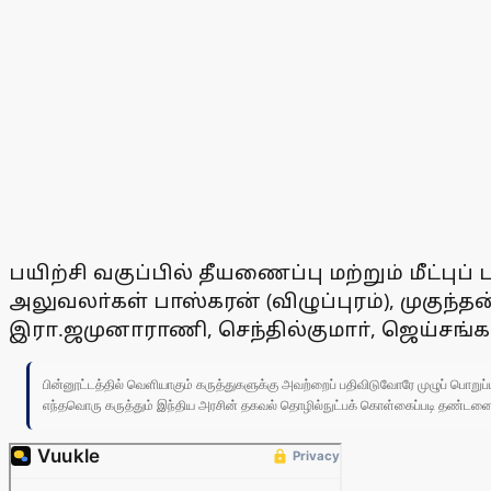
பயிற்சி வகுப்பில் தீயணைப்பு மற்றும் மீட்
அலுவலா்கள் பாஸ்கரன் (விழுப்புரம்), முகுந்தன
இரா.ஜமுனாராணி, செந்தில்குமாா், ஜெய்சங்கா
பின்னூட்டத்தில் வெளியாகும் கருத்துகளுக்கு அவற்றைப் பதிவிடுவோரே முழுப் பொற
எந்தவொரு கருத்தும் இந்திய அரசின் தகவல் தொழில்நுட்பக் கொள்கைப்படி தண்டனைக்கு