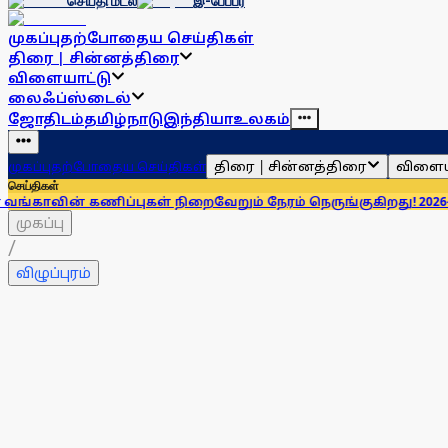
செய்தி மடல்
இ-பேப்பர்
முகப்பு
தற்போதைய செய்திகள்
திரை | சின்னத்திரை
விளையாட்டு
லைஃப்ஸ்டைல்
ஜோதிடம்
தமிழ்நாடு
இந்தியா
உலகம்
திரை | சின்னத்திரை
விளைய
முகப்பு
தற்போதைய செய்திகள்
செய்திகள்
ிப்புகள் நிறைவேறும் நேரம் நெருங்குகிறது! 2026- க்கு என்ன ச
முகப்பு
/
விழுப்புரம்