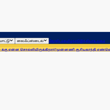
ாட்டு
லைஃப்ஸ்டைல்
ஜோதிடம்
தமிழ்நாடு
இந்தியா
உலகம்
ொல்லியிருக்கிறார்?
முன்னணி சூரியகாந்தி எண்ணெய் நிறுவனத்த