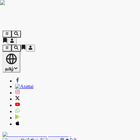
தமிழ்