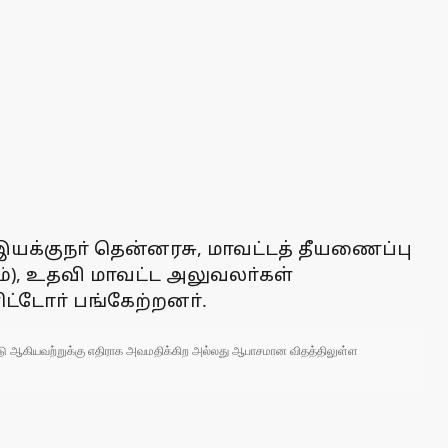
 இயக்குநா் தென்னரசு, மாவட்டத் தீயணைப்பு
ினம்), உதவி மாவட்ட அலுவலா்கள்
ிட்டோா் பங்கேற்றனா்.
 நாடு ஆகியவற்றுக்கு எதிராக அவமதிக்கிற அல்லது ஆபாசமான விதத்திலுள்ள