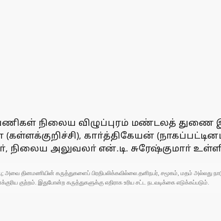
புப் பணிகள் நிலைய விழுப்புரம் மண்டலத் துணை
் (கள்ளக்குறிச்சி), காா்த்திகேயன் (நாகப்பட்ட
், நிலைய அலுவலா் என்.டி. சுரேஷ்குமாா் உள்ள
ுப்பு; அவை தினமணியின் கருத்துகளைப் பிரதிபலிக்கவில்லை.தனிநபர், சமூகம், மதம் அல்லது
ரிய குற்றம். இதுபோன்ற கருத்துகளுக்கு எதிராக உரிய சட்ட நடவடிக்கை எடுக்கப்படும்.