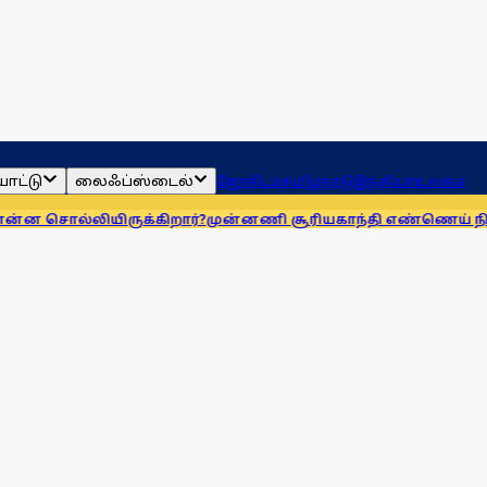
ாட்டு
லைஃப்ஸ்டைல்
ஜோதிடம்
தமிழ்நாடு
இந்தியா
உலகம்
ருக்கிறார்?
முன்னணி சூரியகாந்தி எண்ணெய் நிறுவனத்துக்கு 