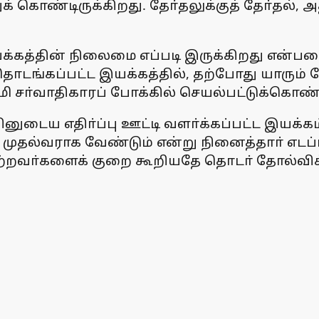
் கொண்டிருக்கிறது. தோ்தலுக்குத் தோ்தல், அ
இயக்கத்தின் நிலைமை எப்படி இருக்கிறது என்ப
டங்கப்பட்ட இயக்கத்தில், தற்போது யாரும் கேள
ி சா்வாதிகாரப் போக்கில் செயல்பட்டுக்கொண்டி
ுடைய எதிா்ப்பு ஊட்டி வளா்க்கப்பட்ட இயக்க
ுதல்வராக வேண்டும் என்று நினைத்தாா் எடப
்றவா்களைக் குறை கூறியதே தொடா் தோல்விக