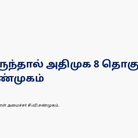
ந்தால் அதிமுக 8 தொகு
சண்முகம்
ள் அமைச்சா் சி.வி.சண்முகம்.