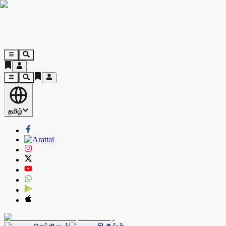
தமிழ்