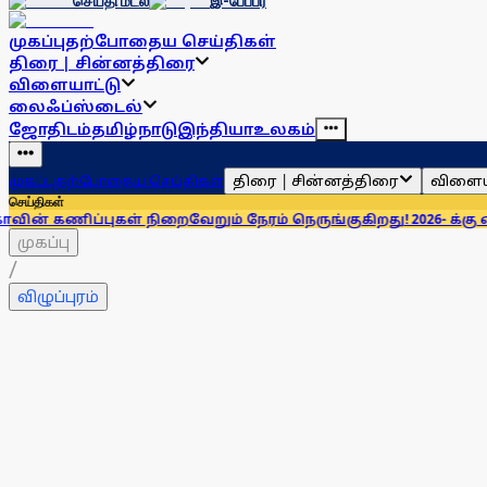
செய்தி மடல்
இ-பேப்பர்
முகப்பு
தற்போதைய செய்திகள்
திரை | சின்னத்திரை
விளையாட்டு
லைஃப்ஸ்டைல்
ஜோதிடம்
தமிழ்நாடு
இந்தியா
உலகம்
திரை | சின்னத்திரை
விளைய
முகப்பு
தற்போதைய செய்திகள்
செய்திகள்
ள் நிறைவேறும் நேரம் நெருங்குகிறது! 2026- க்கு என்ன சொல்லியி
முகப்பு
/
விழுப்புரம்