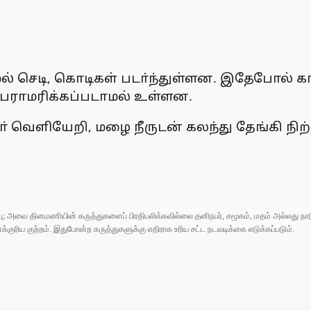
் செடி, கொடிகள் படா்ந்துள்ளன. இதேபோல் கா
பராமரிக்கப்படாமல் உள்ளன.
 வெளியேறி, மழை நீருடன் கலந்து தேங்கி நிற்க
ுப்பு; அவை தினமணியின் கருத்துகளைப் பிரதிபலிக்கவில்லை.தனிநபர், சமூகம், மதம் அல்லது
ரிய குற்றம். இதுபோன்ற கருத்துகளுக்கு எதிராக உரிய சட்ட நடவடிக்கை எடுக்கப்படும்.