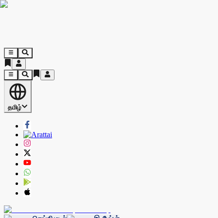
தமிழ்