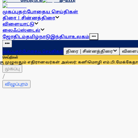
செய்தி மடல்
இ-பேப்பர்
முகப்பு
தற்போதைய செய்திகள்
திரை | சின்னத்திரை
விளையாட்டு
லைஃப்ஸ்டைல்
ஜோதிடம்
தமிழ்நாடு
இந்தியா
உலகம்
திரை | சின்னத்திரை
விளைய
முகப்பு
தற்போதைய செய்திகள்
செய்திகள்
எதிரானவர்கள் அல்லர்: கனிமொழி எம்.பி.
மேக்கேதாட்டு பிரச்னைய
முகப்பு
/
விழுப்புரம்