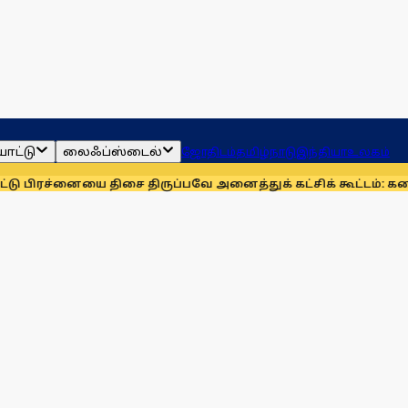
ாட்டு
லைஃப்ஸ்டைல்
ஜோதிடம்
தமிழ்நாடு
இந்தியா
உலகம்
ை திசை திருப்பவே அனைத்துக் கட்சிக் கூட்டம்: கனிமொழி
முழும