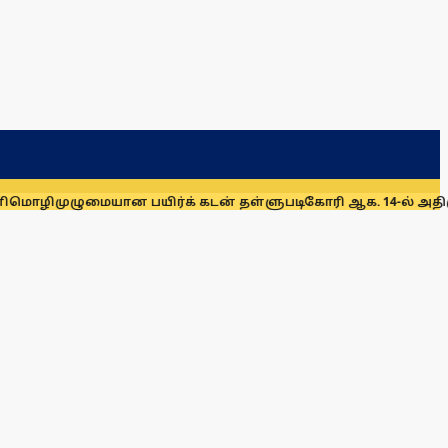
ையான பயிர்க் கடன் தள்ளுபடிகோரி ஆக. 14-ல் அதிமுக ஆர்ப்பாட்ட