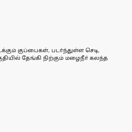
கும் குப்பைகள், படா்ந்துள்ள செடி,
யில் தேங்கி நிற்கும் மழைநீா் கலந்த