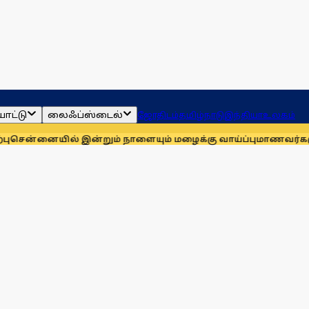
ாட்டு
லைஃப்ஸ்டைல்
ஜோதிடம்
தமிழ்நாடு
இந்தியா
உலகம்
ில் இன்றும் நாளையும் மழைக்கு வாய்ப்பு
மாணவர்களுக்காக முதலி