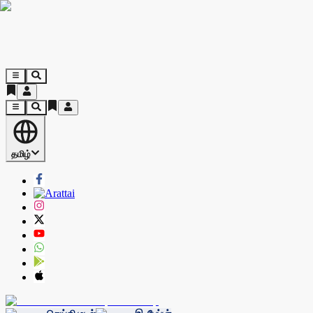
தமிழ்