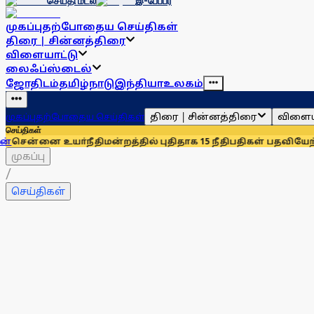
செய்தி மடல்
இ-பேப்பர்
முகப்பு
தற்போதைய செய்திகள்
திரை | சின்னத்திரை
விளையாட்டு
லைஃப்ஸ்டைல்
ஜோதிடம்
தமிழ்நாடு
இந்தியா
உலகம்
திரை | சின்னத்திரை
விளைய
முகப்பு
தற்போதைய செய்திகள்
செய்திகள்
உயா்நீதிமன்றத்தில் புதிதாக 15 நீதிபதிகள் பதவியேற்பு
சென்னைய
முகப்பு
/
செய்திகள்