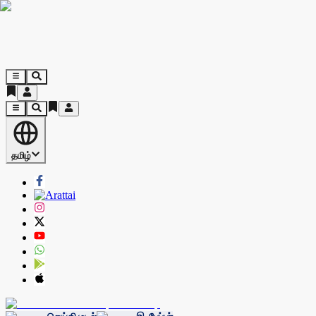
தமிழ்