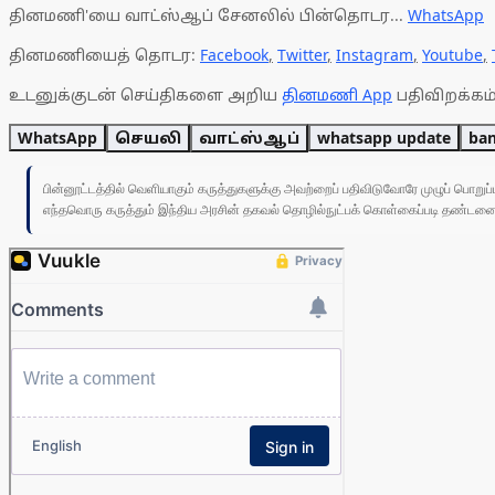
தினமணி'யை வாட்ஸ்ஆப் சேனலில் பின்தொடர...
WhatsApp
தினமணியைத் தொடர:
Facebook
,
Twitter
,
Instagram
,
Youtube
,
உடனுக்குடன் செய்திகளை அறிய
தினமணி App
பதிவிறக்கம்
WhatsApp
செயலி
வாட்ஸ்ஆப்
whatsapp update
ba
பின்னூட்டத்தில் வெளியாகும் கருத்துகளுக்கு அவற்றைப் பதிவிடுவோரே முழுப் பொற
எந்தவொரு கருத்தும் இந்திய அரசின் தகவல் தொழில்நுட்பக் கொள்கைப்படி தண்டனைக்கு