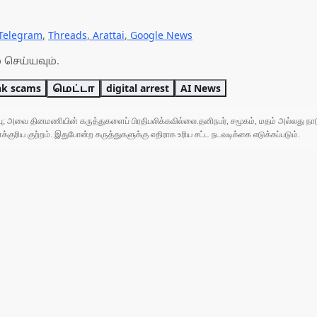
Telegram
,
Threads
,
Arattai
,
Google News
 செய்யவும்.
nk scams
மெட்டா
digital arrest
AI News
ுப்பு; அவை தினமணியின் கருத்துகளைப் பிரதிபலிக்கவில்லை.தனிநபர், சமூகம், மதம் அல்லது
ரிய குற்றம். இதுபோன்ற கருத்துகளுக்கு எதிராக உரிய சட்ட நடவடிக்கை எடுக்கப்படும்.