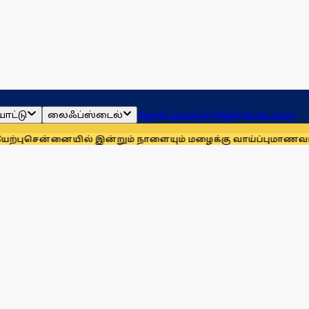
ாட்டு
லைஃப்ஸ்டைல்
ஜோதிடம்
தமிழ்நாடு
இந்தியா
உலகம்
யில் இன்றும் நாளையும் மழைக்கு வாய்ப்பு
மாணவர்களுக்காக முத