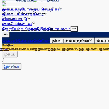
செய்தி மடல்
இ-பேப்பர்
முகப்பு
தற்போதைய செய்திகள்
திரை | சின்னத்திரை
விளையாட்டு
லைஃப்ஸ்டைல்
ஜோதிடம்
தமிழ்நாடு
இந்தியா
உலகம்
திரை | சின்னத்திரை
விளைய
முகப்பு
தற்போதைய செய்திகள்
செய்திகள்
 உயா்நீதிமன்றத்தில் புதிதாக 15 நீதிபதிகள் பதவியேற்பு
சென்னை
முகப்பு
/
இந்தியா