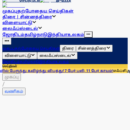
செய்தி மடல்
இ-பேப்பர்
முகப்பு
தற்போதைய செய்திகள்
திரை | சின்னத்திரை
விளையாட்டு
லைஃப்ஸ்டைல்
ஜோதிடம்
தமிழ்நாடு
இந்தியா
உலகம்
திரை | சின்னத்திரை
முகப்பு
தற்போதைய செய்திகள்
விளையாட்டு
லைஃப்ஸ்டைல்
ஜோதிடம்
தமிழ்நாடு
இந்தியா
உலகம்
செய்திகள்
கவிழ்ந்து விபத்து! 7 பேர் பலி, 11 பேர் காயம்!
எஃப்சிஆர்ஏ சட்டத்தை
முகப்பு
/
வணிகம்