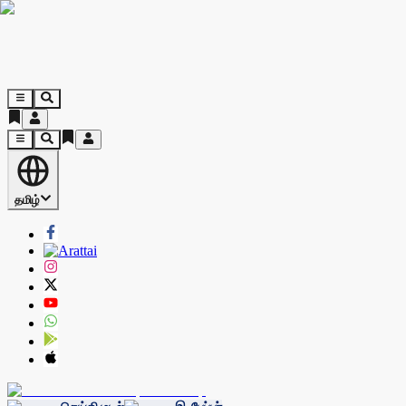
தமிழ்