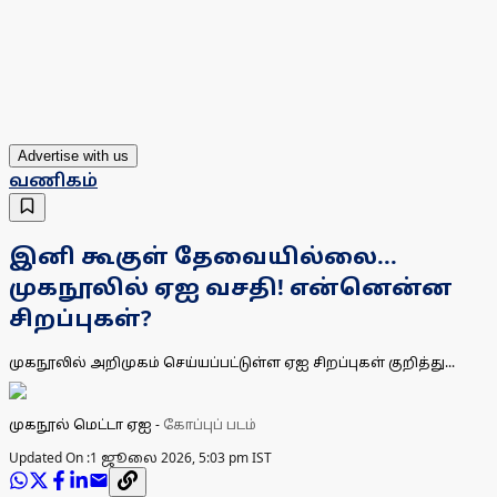
Advertise with us
வணிகம்
இனி கூகுள் தேவையில்லை...
முகநூலில் ஏஐ வசதி! என்னென்ன
சிறப்புகள்?
முகநூலில் அறிமுகம் செய்யப்பட்டுள்ள ஏஐ சிறப்புகள் குறித்து...
முகநூல் மெட்டா ஏஐ
-
கோப்புப் படம்
Updated On :
1 ஜூலை 2026, 5:03 pm IST