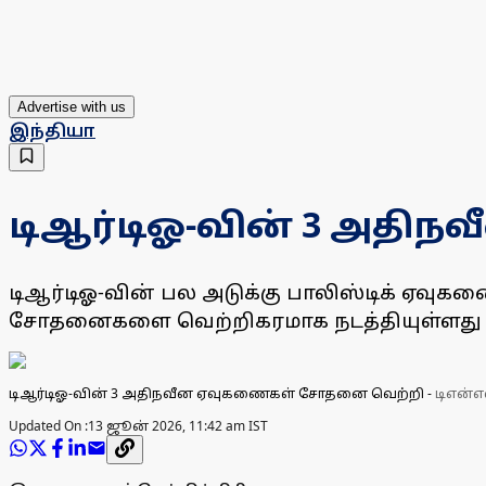
Advertise with us
இந்தியா
டிஆர்டிஓ-வின் 3 அதி
டிஆர்டிஓ-வின் பல அடுக்கு பாலிஸ்டிக் ஏவுக
சோதனைகளை வெற்றிகரமாக நடத்தியுள்ளது குற
டிஆர்டிஓ-வின் 3 அதிநவீன ஏவுகணைகள் சோதனை வெற்றி
-
டிஎன்எ
Updated On :
13 ஜூன் 2026, 11:42 am IST