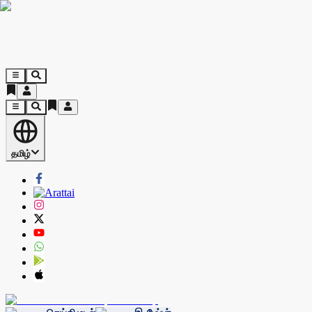
தமிழ்