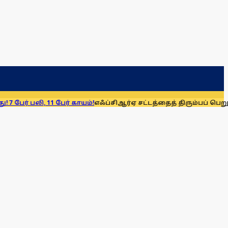
 11 பேர் காயம்!
எஃப்சிஆர்ஏ சட்டத்தைத் திரும்பப் பெறுக: மு.க. ஸ்ட