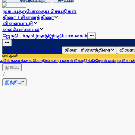
செய்தி மடல்
இ-பேப்பர்
முகப்பு
தற்போதைய செய்திகள்
திரை | சின்னத்திரை
விளையாட்டு
லைஃப்ஸ்டைல்
ஜோதிடம்
தமிழ்நாடு
இந்தியா
உலகம்
திரை | சின்னத்திரை
விளைய
முகப்பு
தற்போதைய செய்திகள்
செய்திகள்
கை கொடுங்கள்; பணம் கொடுக்கிறோம் என்று சொன்னால்... ஆர்ப
முகப்பு
/
இந்தியா