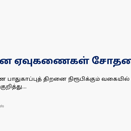
நவீன ஏவுகணைகள் சோத
ணை பாதுகாப்புத் திறனை நிரூபிக்கும் வகையில
ித்து...
ஸ்