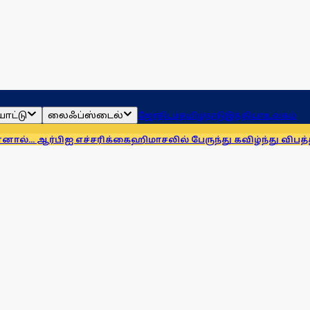
ாட்டு
லைஃப்ஸ்டைல்
ஜோதிடம்
தமிழ்நாடு
இந்தியா
உலகம்
ிஐ எச்சரிக்கை
ஹிமாசலில் பேருந்து கவிழ்ந்து விபத்து! 7 பேர் பலி,