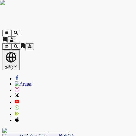
தமிழ்