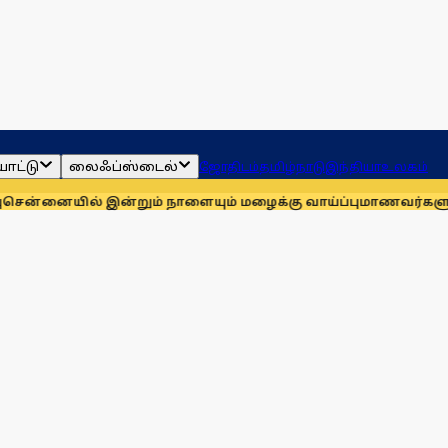
ாட்டு
லைஃப்ஸ்டைல்
ஜோதிடம்
தமிழ்நாடு
இந்தியா
உலகம்
 இன்றும் நாளையும் மழைக்கு வாய்ப்பு
மாணவர்களுக்காக முதலில்