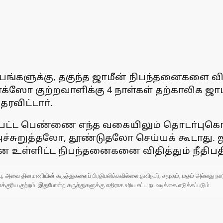
ேபங்களுக்கு, தகுந்த ஜாமீன் நிபந்தனைகளை விதி
 போக்ஸோ குற்றவாளிக்கு 4 நாள்கள் தற்காலிக ஜா
ரவிட்டாா்.
ிக்கப்பட்ட பெண்ணை எந்த வகையிலும் தொடா
ச்சுறுத்தலோ, தூண்டுதலோ செய்யக் கூடாது. ஜ
உள்ளிட்ட நிபந்தனைகனை விதித்தும் நீதிபதி 
ுப்பு; அவை தினமணியின் கருத்துகளைப் பிரதிபலிக்கவில்லை.தனிநபர், சமூகம், மதம் அல்லது
ரிய குற்றம். இதுபோன்ற கருத்துகளுக்கு எதிராக உரிய சட்ட நடவடிக்கை எடுக்கப்படும்.