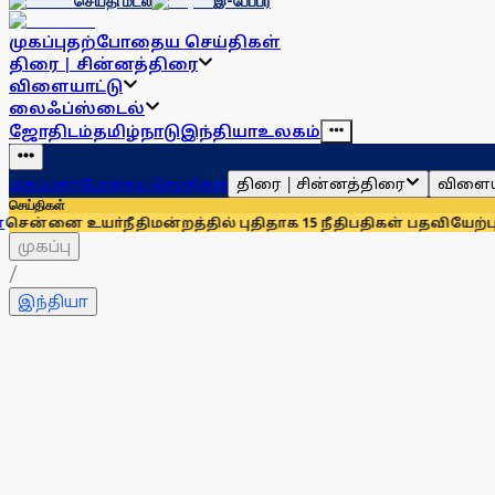
செய்தி மடல்
இ-பேப்பர்
முகப்பு
தற்போதைய செய்திகள்
திரை | சின்னத்திரை
விளையாட்டு
லைஃப்ஸ்டைல்
ஜோதிடம்
தமிழ்நாடு
இந்தியா
உலகம்
திரை | சின்னத்திரை
விளைய
முகப்பு
தற்போதைய செய்திகள்
செய்திகள்
்நீதிமன்றத்தில் புதிதாக 15 நீதிபதிகள் பதவியேற்பு
சென்னையில்
முகப்பு
/
இந்தியா