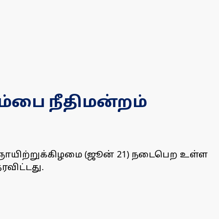
ம்பை நீதிமன்றம்
் ஞாயிற்றுக்கிழமை (ஜூன் 21) நடைபெற உள்ள
ரவிட்டது.