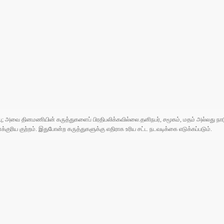
ுப்பு; அவை தினமணியின் கருத்துகளைப் பிரதிபலிக்கவில்லை.தனிநபர், சமூகம், மதம் அல்லது
ரிய குற்றம். இதுபோன்ற கருத்துகளுக்கு எதிராக உரிய சட்ட நடவடிக்கை எடுக்கப்படும்.