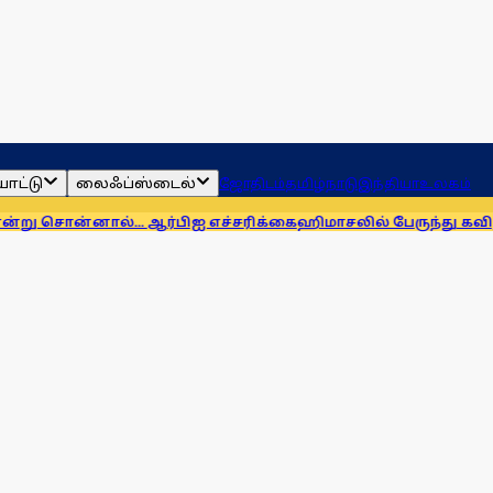
ாட்டு
லைஃப்ஸ்டைல்
ஜோதிடம்
தமிழ்நாடு
இந்தியா
உலகம்
ல்... ஆர்பிஐ எச்சரிக்கை
ஹிமாசலில் பேருந்து கவிழ்ந்து விபத்து!