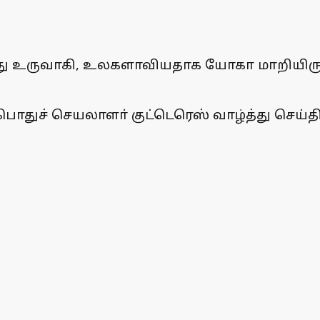
்து உருவாகி, உலகளாவியதாக யோகா மாறியிர
ொதுச் செயலாளா் குட்டெரெஸ் வாழ்த்து செய்தி 