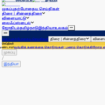
செய்தி மடல்
இ-பேப்பர்
முகப்பு
தற்போதைய செய்திகள்
திரை | சின்னத்திரை
விளையாட்டு
லைஃப்ஸ்டைல்
ஜோதிடம்
தமிழ்நாடு
இந்தியா
உலகம்
திரை | சின்னத்திரை
விளைய
முகப்பு
தற்போதைய செய்திகள்
செய்திகள்
்கிக் கணக்கை கொடுங்கள்; பணம் கொடுக்கிறோம் என்று சொன்னா
முகப்பு
/
இந்தியா