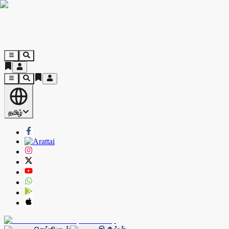
தமிழ்