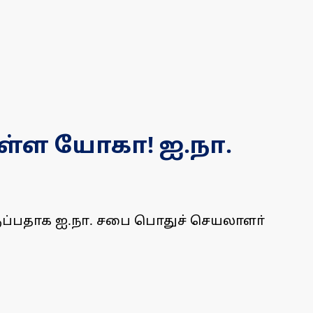
ள்ள யோகா! ஐ.நா.
ுப்பதாக ஐ.நா. சபை பொதுச் செயலாளா்