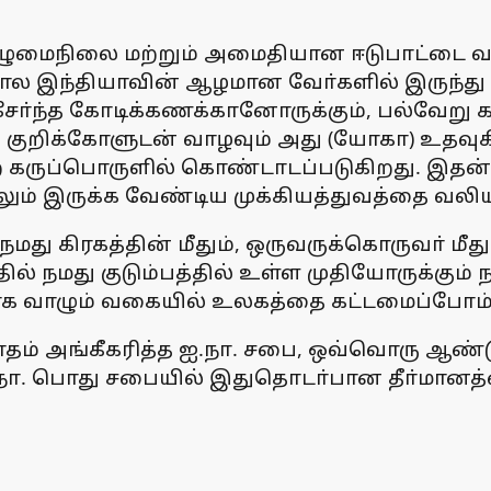
முழுமைநிலை மற்றும் அமைதியான ஈடுபாட்டை வ
்கால இந்தியாவின் ஆழமான வோ்களில் இருந்
ோ்ந்த கோடிக்கணக்கானோருக்கும், பல்வேறு
், குறிக்கோளுடன் வாழவும் அது (யோகா) உதவு
ுப்பொருளில் கொண்டாடப்படுகிறது. இதன் அா
் இருக்க வேண்டிய முக்கியத்துவத்தை வலியுற
, நமது கிரகத்தின் மீதும், ஒருவருக்கொருவா் ம
ில் நமது குடும்பத்தில் உள்ள முதியோருக்கும
ழும் வகையில் உலகத்தை கட்டமைப்போம் என்ற
ாதம் அங்கீகரித்த ஐ.நா. சபை, ஒவ்வொரு ஆண்ட
நா. பொது சபையில் இதுதொடா்பான தீா்மானத்த