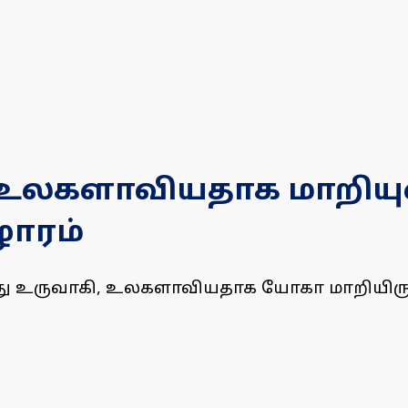
 உலகளாவியதாக மாறியு
ழாரம்
்து உருவாகி, உலகளாவியதாக யோகா மாறியிர