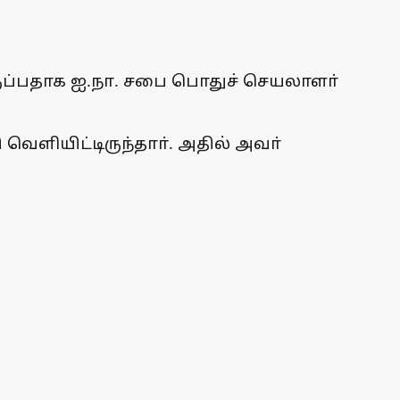
ுப்பதாக ஐ.நா. சபை பொதுச் செயலாளா்
வெளியிட்டிருந்தாா். அதில் அவா்