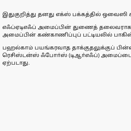
இதுகுறித்து தனது எக்ஸ் பக்கத்தில் ஒவைஸி
எஃப்ஏடிஎஃப் அமைப்பின் துணைத் தலைவராக முத
அமைப்பின் கண்காணிப்புப் பட்டியலில் பாக
பஹல்காம் பயங்கரவாத தாக்குதலுக்குப் ப
ரெசிஸ்டன்ஸ் ஃபோா்ஸ் (டிஆா்எஃப்) அமைப்பை
ஏற்படாது.