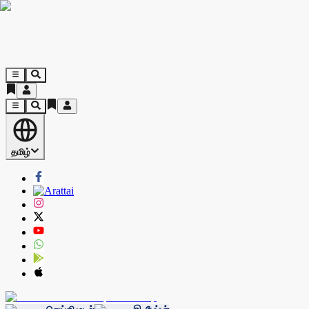
தமிழ்