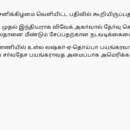
 சனிக்கிழமை வெளியிட்ட பதிவில் கூறியிருப்ப
ல் இந்தியராக விவேக் அகா்வால் தோ்வு செய்யப
ிஸ்தானை மீண்டும் சேப்பதற்கான நடவடிக்கைய
ின்னணியில் உள்ல லஷ்கா்-ஏ-தொய்பா பயங்க
 சா்வதேச பயங்கராவத அமைப்பாக அமெரிக்கா பட்