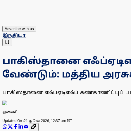
Advertise with us
இந்தியா
பாகிஸ்தானை எஃப்ஏடிஎஃப
வேண்டும்: மத்திய அரசு
பாகிஸ்தானை எஃப்ஏடிஎஃப் கண்காணிப்புப் பட்டி
ஒவைசி.
Updated On :
21 ஜூன் 2026, 12:37 am IST