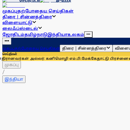
செய்தி மடல்
இ-பேப்பர்
முகப்பு
தற்போதைய செய்திகள்
திரை | சின்னத்திரை
விளையாட்டு
லைஃப்ஸ்டைல்
ஜோதிடம்
தமிழ்நாடு
இந்தியா
உலகம்
திரை | சின்னத்திரை
விளைய
முகப்பு
தற்போதைய செய்திகள்
செய்திகள்
 அல்லர்: கனிமொழி எம்.பி.
மேக்கேதாட்டு பிரச்னையை திசை திரு
முகப்பு
/
இந்தியா