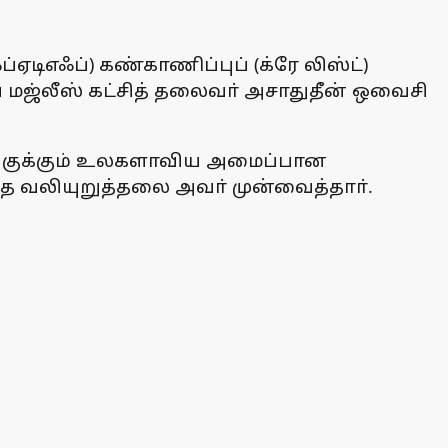
டிஎஃப்) கண்காணிப்புப் (க்ரே லிஸ்ட்)
ய மஜ்லீஸ் கட்சித் தலைவா் அசாதுதீன் ஒவைசி
 வகுக்கும் உலகளாவிய அமைப்பான
த வலியுறுத்தலை அவா் முன்வைத்தாா்.