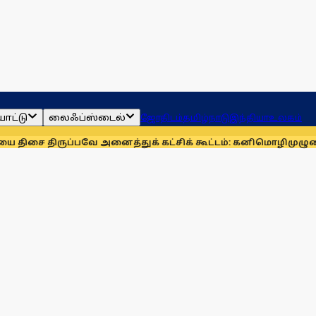
ாட்டு
லைஃப்ஸ்டைல்
ஜோதிடம்
தமிழ்நாடு
இந்தியா
உலகம்
ப்பவே அனைத்துக் கட்சிக் கூட்டம்: கனிமொழி
முழுமையான பயிர்க்