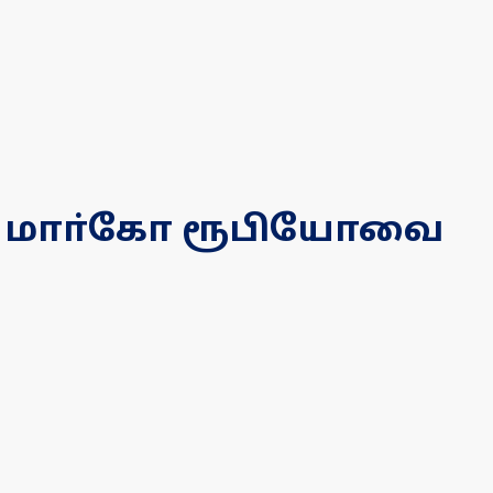
ம்! மாா்கோ ரூபியோவை