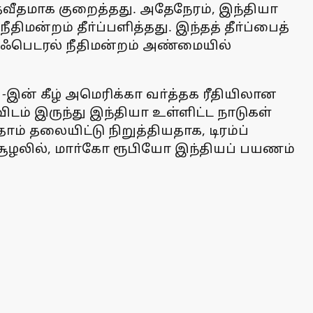
சதவீதமாக குறைத்தது. அதேநேரம், இந்தியா
ிமன்றம் தீா்ப்பளித்தது. இந்தத் தீா்ப்பைத்
்று ஃபெடரல் நீதிமன்றம் அண்மையில்
01-இன் கீழ் அமெரிக்கா வா்த்தக ரீதியிலான
் இருந்து இந்தியா உள்ளிட்ட நாடுகள்
 தலையிட்டு நிறுத்தியதாக, டிரம்ப்
 சூழலில், மாா்கோ ரூபியோ இந்தியப் பயணம்