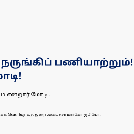
நெருங்கிப் பணியாற்று
ோடி!
் என்றார் மோடி...
ரிக்க வெளியுறவுத் துறை அமைச்சா் மாா்கோ ரூபியோ.