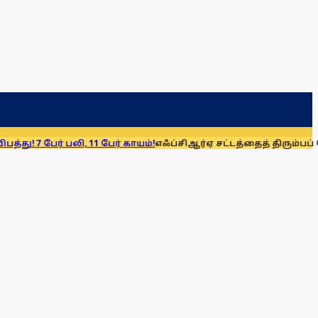
 பலி, 11 பேர் காயம்!
எஃப்சிஆர்ஏ சட்டத்தைத் திரும்பப் பெறுக: மு.க