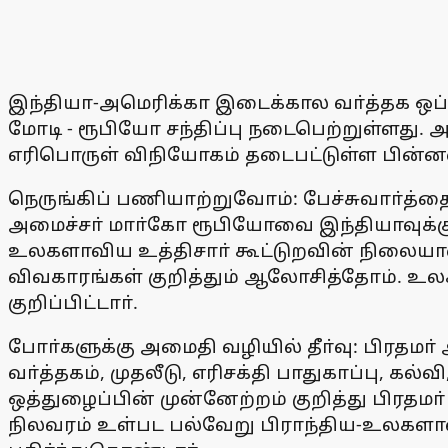
இந்தியா-அமெரிக்கா இடைக்கால வா்த்தக ஒப்பந
மோடி - ரூபியோ சந்திப்பு நடைபெற்றுள்ளது.
எரிபொருள் விநியோகம் தடைபட்டுள்ள பின்னணியி
நெருங்கிப் பணியாற்றுவோம்: பேச்சுவாா்த்தைக
அமைச்சா் மாா்கோ ரூபியோவை இந்தியாவுக்க
உலகளாவிய உத்திசாா் கூட்டுறவின் நிலையான 
விவகாரங்கள் குறித்தும் ஆலோசித்தோம். உலக 
குறிப்பிட்டாா்.
போா்களுக்கு அமைதி வழியில் தீா்வு: பிரதமா் 
வா்த்தகம், முதலீடு, எரிசக்தி பாதுகாப்பு, க
ஒத்துழைப்பின் முன்னேற்றம் குறித்து பிரதம
நிலவரம் உள்பட பல்வேறு பிராந்திய-உலகளா