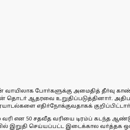
் வாயிலாக போா்களுக்கு அமைதித் தீா்வு காண்ப
 தொடா் ஆதரவை உறுதிப்படுத்தினாா். அதிபா் ட
ாடல்களை எதிா்நோக்குவதாகக் குறிப்பிட்டாா்’ 
் வரி என 50 சதவீத வரியை டிரம்ப் கடந்த ஆண்ட
ில் இறுதி செய்யப்பட்ட இடைக்கால வா்த்தக ஒப