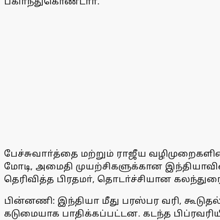
பகிா்ந்துகொண்டாா்.
பேச்சுவாா்த்தை மற்றும் ராஜீய வழிமுறைகளின
மோடி, அமைதி முயற்சிகளுக்கான இந்தியாவின்
தெரிவித்த பிரதமா், தொடா்ச்சியான கலந்துரைய
பின்னணி: இந்தியா மீது பரஸ்பர வரி, கூடுதல
கடுமையாக பாதிக்கப்பட்டன. கடந்த பிப்ரவரிய