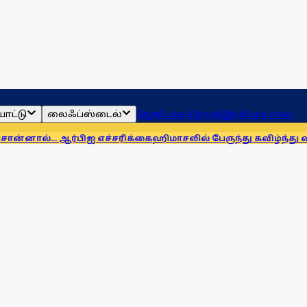
ாட்டு
லைஃப்ஸ்டைல்
ஜோதிடம்
தமிழ்நாடு
இந்தியா
உலகம்
ஆர்பிஐ எச்சரிக்கை
ஹிமாசலில் பேருந்து கவிழ்ந்து விபத்து! 7 பேர்