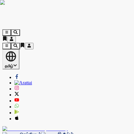
தமிழ்