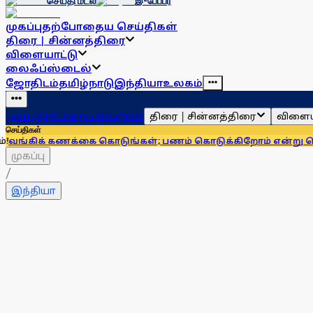
செய்தி மடல்
இ-பேப்பர்
முகப்பு
தற்போதைய செய்திகள்
திரை | சின்னத்திரை
விளையாட்டு
லைஃப்ஸ்டைல்
ஜோதிடம்
தமிழ்நாடு
இந்தியா
உலகம்
திரை | சின்னத்திரை
விளைய
முகப்பு
தற்போதைய செய்திகள்
செய்திகள்
கணக்கை கொடுங்கள்; பணம் கொடுக்கிறோம் என்று சொன்னால்... 
முகப்பு
/
இந்தியா