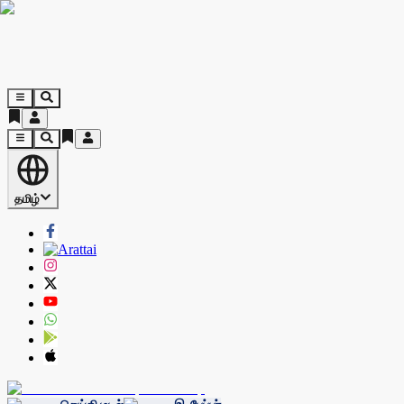
தமிழ்