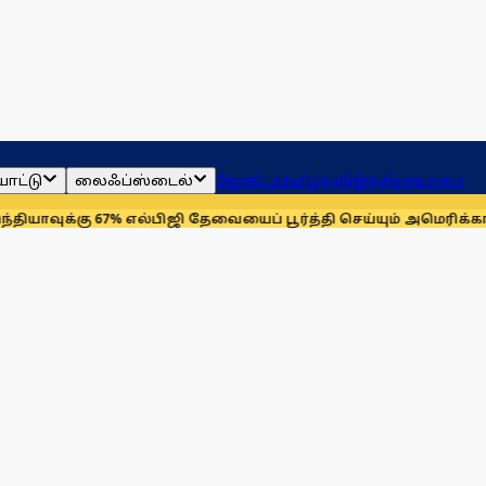
ாட்டு
லைஃப்ஸ்டைல்
ஜோதிடம்
தமிழ்நாடு
இந்தியா
உலகம்
ு 67% எல்பிஜி தேவையைப் பூர்த்தி செய்யும் அமெரிக்கா!
செயின்ட் 