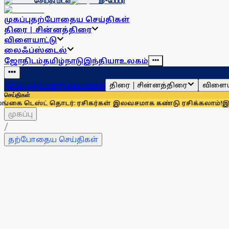
செய்தி மடல்
இ-பேப்பர்
முகப்பு
தற்போதைய செய்திகள்
திரை | சின்னத்திரை
விளையாட்டு
லைஃப்ஸ்டைல்
ஜோதிடம்
தமிழ்நாடு
இந்தியா
உலகம்
திரை | சின்னத்திரை
விளைய
முகப்பு
தற்போதைய செய்திகள்
செய்திகள்
ட் தொடர்: ரசிகர்கள் இலவசமாக கண்டு ரசிக்கலாம்!
இந்தியாவுக்க
முகப்பு
/
தற்போதைய செய்திகள்