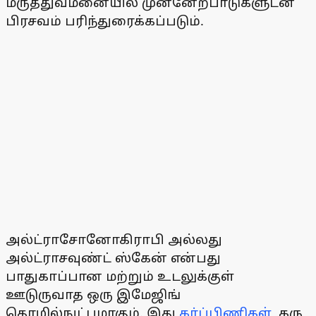
மருத்துவமனையில் முன்னேற்பாடுகளுடன்
பிரசவம் பரிந்துரைக்கப்படும்.
அல்ட்ராசோனோகிராபி அல்லது
அல்ட்ராசவுண்ட் ஸ்கேன் என்பது
பாதுகாப்பான மற்றும் உடலுக்குள்
ஊடுருவாத ஒரு இமேஜிங்
தொழில்நுட்பமாகும். இது
கர்ப்பிணிகள்
, கரு,