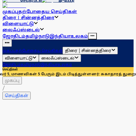
செய்தி மடல்
இ-பேப்பர்
முகப்பு
தற்போதைய செய்திகள்
திரை | சின்னத்திரை
விளையாட்டு
லைஃப்ஸ்டைல்
ஜோதிடம்
தமிழ்நாடு
இந்தியா
உலகம்
திரை | சின்னத்திரை
முகப்பு
தற்போதைய செய்திகள்
விளையாட்டு
லைஃப்ஸ்டைல்
ஜோதிடம்
தமிழ்நாடு
இந்தியா
உலகம்
செய்திகள்
5 பேரும் இடம் பிடித்துள்ளனர்: சுகாதாரத் துறை
மருத்துவப் படிப
முகப்பு
/
செய்திகள்