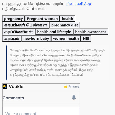
உடனுக்குடன் செய்திகளை அறிய
தினமணி App
பதிவிறக்கம் செய்யவும்.
pregnancy
Pregnant woman
health
கர்ப்பிணி பெண்கள்
pregnancy diet
கர்ப்பிணிகள்
health and lifestyle
health awareness
கர்ப்பம்
newborn baby
women health
NIE
பின்னூட்டத்தில் வெளியாகும் கருத்துகளுக்கு அவற்றைப் பதிவிடுவோரே முழுப்
பொறுப்பு; அவை தினமணியின் கருத்துகளைப் பிரதிபலிக்கவில்லை.தனிநபர்,
சமூகம், மதம் அல்லது நாடு ஆகியவற்றுக்கு எதிராக அவமதிக்கிற அல்லது
ஆபாசமான விதத்திலுள்ள எந்தவொரு கருத்தும் இந்திய அரசின் தகவல்
தொழில்நுட்பக் கொள்கைப்படி தண்டனைக்குரிய குற்றம். இதுபோன்ற
கருத்துகளுக்கு எதிராக உரிய சட்ட நடவடிக்கை எடுக்கப்படும்.