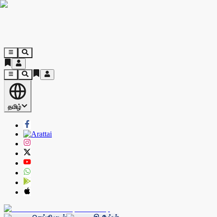
தமிழ்