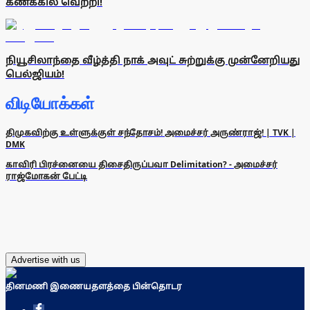
கணக்கில் வெற்றி!
நியூசிலாந்தை வீழ்த்தி நாக் அவுட் சுற்றுக்கு முன்னேறியது
பெல்ஜியம்!
விடியோக்கள்
திமுகவிற்கு உள்ளுக்குள் சந்தோசம்! அமைச்சர் அருண்ராஜ்! | TVK |
DMK
காவிரி பிரச்னையை திசைதிருப்பவா Delimitation? - அமைச்சர்
ராஜ்மோகன் பேட்டி
Advertise with us
தினமணி இணையதளத்தை பின்தொடர