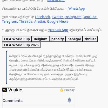
தினமணி'யை வாட்ஸ்ஆப் சேனலில் பின்தொடர...
WhatsApp
தினமணியைத் தொடர:
Facebook
,
Twitter
,
Instagram
,
Youtube
,
Telegram
,
Threads
,
Arattai
,
Google News
உடனுக்குடன் செய்திகளை அறிய
தினமணி App
பதிவிறக்கம் செய்யவும்.
FIFA World Cup
Belgium
penalty
Senegal
thriller
FIFA World Cup 2026
பின்னூட்டத்தில் வெளியாகும் கருத்துகளுக்கு அவற்றைப் பதிவிடுவோரே முழுப்
பொறுப்பு; அவை தினமணியின் கருத்துகளைப் பிரதிபலிக்கவில்லை.தனிநபர்,
சமூகம், மதம் அல்லது நாடு ஆகியவற்றுக்கு எதிராக அவமதிக்கிற அல்லது
ஆபாசமான விதத்திலுள்ள எந்தவொரு கருத்தும் இந்திய அரசின் தகவல்
தொழில்நுட்பக் கொள்கைப்படி தண்டனைக்குரிய குற்றம். இதுபோன்ற
கருத்துகளுக்கு எதிராக உரிய சட்ட நடவடிக்கை எடுக்கப்படும்.