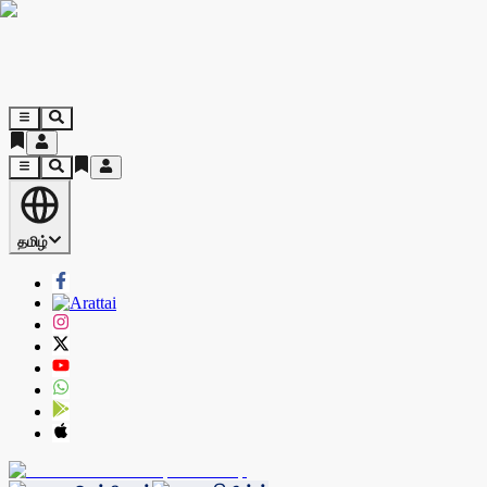
தமிழ்