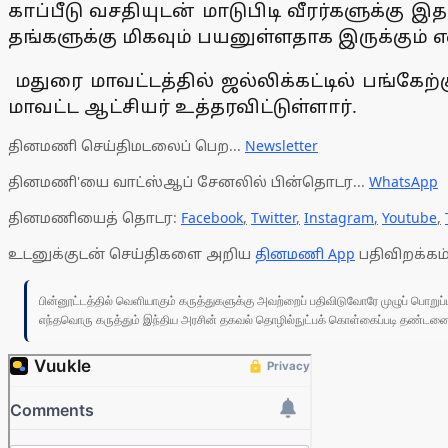
காப்பீடு வசதியுடன் மாடுபிடி வீரர்களுக்கு 
தங்களுக்கு மிகவும் பயனுள்ளதாக இருக்கும் என
மதுரை மாவட்டத்தில் ஜல்லிக்கட்டில் பங்கேற்
மாவட்ட ஆட்சியர் உத்தரவிட்டுள்ளார்.
தினமணி செய்திமடலைப் பெற...
Newsletter
தினமணி'யை வாட்ஸ்ஆப் சேனலில் பின்தொடர...
WhatsApp
தினமணியைத் தொடர:
Facebook
,
Twitter
,
Instagram
,
Youtube
,
உடனுக்குடன் செய்திகளை அறிய
தினமணி App
பதிவிறக்கம்
பின்னூட்டத்தில் வெளியாகும் கருத்துகளுக்கு அவற்றைப் பதிவிடுவோரே முழுப் பொற
எந்தவொரு கருத்தும் இந்திய அரசின் தகவல் தொழில்நுட்பக் கொள்கைப்படி தண்டனைக்கு