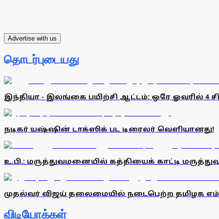
Advertise with us
தொடர்புடையது
இந்தியா - இலங்கை பயிற்சி ஆட்டம்: ஒரே ஓவரில் 4 சிக
நடிகர் யஷ்ஷின் டாக்ஸிக் பட டிரைலர் வெளியானது!
உ.பி.: மருத்துவமனையில் கத்தியைக் காட்டி மருத்து
முதல்வர் விஜய் தலைமையில் நடைபெற்ற தமிழக எம்.பி
விடியோக்கள்