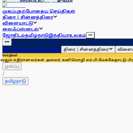
செய்தி மடல்
இ-பேப்பர்
முகப்பு
தற்போதைய செய்திகள்
திரை | சின்னத்திரை
விளையாட்டு
லைஃப்ஸ்டைல்
ஜோதிடம்
தமிழ்நாடு
இந்தியா
உலகம்
திரை | சின்னத்திரை
விளைய
முகப்பு
தற்போதைய செய்திகள்
செய்திகள்
ானவர்கள் அல்லர்: கனிமொழி எம்.பி.
மேக்கேதாட்டு பிரச்னையை த
முகப்பு
/
தமிழ்நாடு