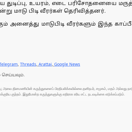
இதய துடிப்பு, உயரம், எடை பரிசோதனையை மருத்
்று மாடு பிடி வீரர்கள் தெரிவித்தனர்.
கும் அனைத்து மாடுபிடி வீரர்களும் இந்த காப
Telegram
,
Threads
,
Arattai
,
Google News
 செய்யவும்.
ுப்பு; அவை தினமணியின் கருத்துகளைப் பிரதிபலிக்கவில்லை.தனிநபர், சமூகம், மதம் அல்லது
ரிய குற்றம். இதுபோன்ற கருத்துகளுக்கு எதிராக உரிய சட்ட நடவடிக்கை எடுக்கப்படும்.