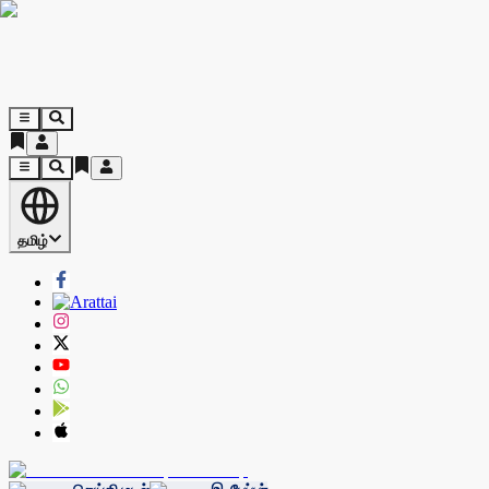
தமிழ்