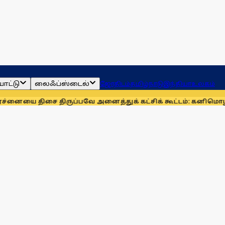
ாட்டு
லைஃப்ஸ்டைல்
ஜோதிடம்
தமிழ்நாடு
இந்தியா
உலகம்
ிசை திருப்பவே அனைத்துக் கட்சிக் கூட்டம்: கனிமொழி
முழுமையான