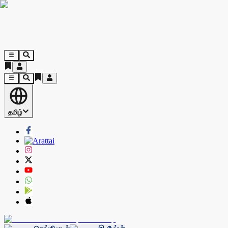
தமிழ்