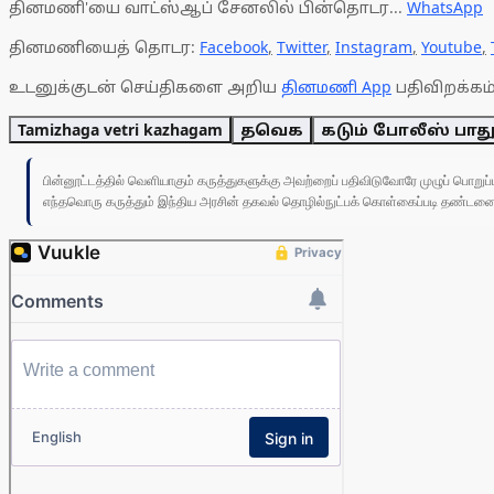
தினமணி'யை வாட்ஸ்ஆப் சேனலில் பின்தொடர...
WhatsApp
தினமணியைத் தொடர:
Facebook
,
Twitter
,
Instagram
,
Youtube
,
உடனுக்குடன் செய்திகளை அறிய
தினமணி App
பதிவிறக்கம்
Tamizhaga vetri kazhagam
தவெக
கடும் போலீஸ் பாது
பின்னூட்டத்தில் வெளியாகும் கருத்துகளுக்கு அவற்றைப் பதிவிடுவோரே முழுப் பொற
எந்தவொரு கருத்தும் இந்திய அரசின் தகவல் தொழில்நுட்பக் கொள்கைப்படி தண்டனைக்கு