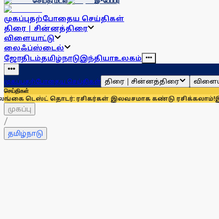
செய்தி மடல்
இ-பேப்பர்
முகப்பு
தற்போதைய செய்திகள்
திரை | சின்னத்திரை
விளையாட்டு
லைஃப்ஸ்டைல்
ஜோதிடம்
தமிழ்நாடு
இந்தியா
உலகம்
திரை | சின்னத்திரை
விளைய
முகப்பு
தற்போதைய செய்திகள்
செய்திகள்
ட் தொடர்: ரசிகர்கள் இலவசமாக கண்டு ரசிக்கலாம்!
இந்தியாவுக்க
முகப்பு
/
தமிழ்நாடு