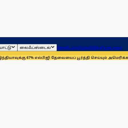
ாட்டு
லைஃப்ஸ்டைல்
ஜோதிடம்
தமிழ்நாடு
இந்தியா
உலகம்
ு 67% எல்பிஜி தேவையைப் பூர்த்தி செய்யும் அமெரிக்கா!
செயின்ட் 