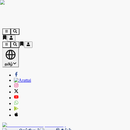
தமிழ்