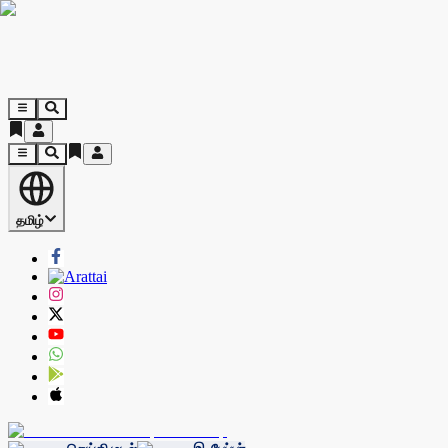
தமிழ்