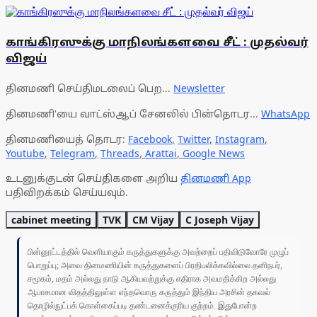
காங்கிரஸுக்கு மாநிலங்களவை சீட் : முதல்வர்
விஜய்
தினமணி செய்திமடலைப் பெற...
Newsletter
தினமணி'யை வாட்ஸ்ஆப் சேனலில் பின்தொடர...
WhatsApp
தினமணியைத் தொடர:
Facebook
,
Twitter
,
Instagram
,
Youtube
,
Telegram
,
Threads
,
Arattai
,
Google News
உடனுக்குடன் செய்திகளை அறிய
தினமணி App
பதிவிறக்கம் செய்யவும்.
cabinet meeting
TVK
CM Vijay
C Joseph Vijay
பின்னூட்டத்தில் வெளியாகும் கருத்துகளுக்கு அவற்றைப் பதிவிடுவோரே முழுப்
பொறுப்பு; அவை தினமணியின் கருத்துகளைப் பிரதிபலிக்கவில்லை.தனிநபர்,
சமூகம், மதம் அல்லது நாடு ஆகியவற்றுக்கு எதிராக அவமதிக்கிற அல்லது
ஆபாசமான விதத்திலுள்ள எந்தவொரு கருத்தும் இந்திய அரசின் தகவல்
தொழில்நுட்பக் கொள்கைப்படி தண்டனைக்குரிய குற்றம். இதுபோன்ற