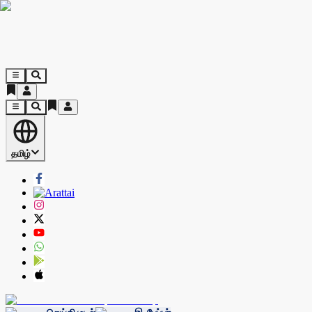
தமிழ்