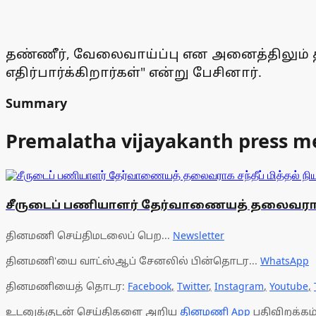
தண்ணீர், வேலைவாய்ப்பு என அனைத்திலும் 
எதிர்பார்க்கிறார்கள்" என்று பேசினார்.
Summary
Premalatha vijayakanth press m
சீருடைப் பணியாளர் தேர்வாணையத் தலைவராக ச
தினமணி செய்திமடலைப் பெற...
Newsletter
தினமணி'யை வாட்ஸ்ஆப் சேனலில் பின்தொடர...
WhatsApp
தினமணியைத் தொடர:
Facebook
,
Twitter
,
Instagram
,
Youtube
,
உடனுக்குடன் செய்திகளை அறிய
தினமணி App
பதிவிறக்கம்