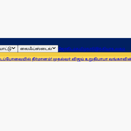
ாட்டு
லைஃப்ஸ்டைல்
ஜோதிடம்
தமிழ்நாடு
இந்தியா
உலகம்
ீர்மானம்! முதல்வர் விஜய் உறுதி
பாபா வங்காவின் கணிப்புகள் ந