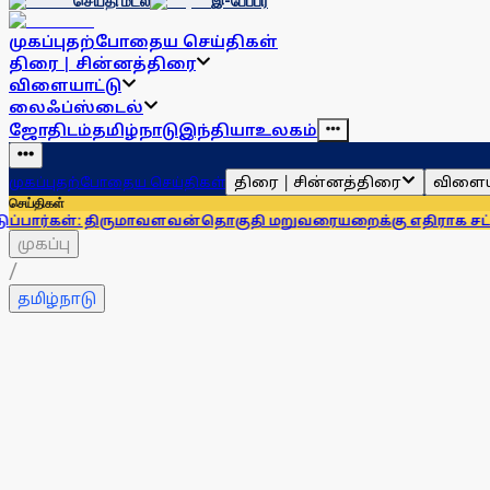
செய்தி மடல்
இ-பேப்பர்
முகப்பு
தற்போதைய செய்திகள்
திரை | சின்னத்திரை
விளையாட்டு
லைஃப்ஸ்டைல்
ஜோதிடம்
தமிழ்நாடு
இந்தியா
உலகம்
திரை | சின்னத்திரை
விளைய
முகப்பு
தற்போதைய செய்திகள்
செய்திகள்
திருமாவளவன்
தொகுதி மறுவரையறைக்கு எதிராக சட்டப்பேரவையில் த
முகப்பு
/
தமிழ்நாடு