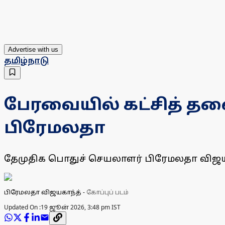
Advertise with us
தமிழ்நாடு
பேரவையில் கட்சித் தல
பிரேமலதா
தேமுதிக பொதுச் செயலாளர் பிரேமலதா விஜயகாந
பிரேமலதா விஜயகாந்த்
-
கோப்புப் படம்
Updated On :
19 ஜூன் 2026, 3:48 pm IST