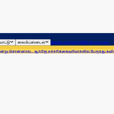
ாட்டு
லைஃப்ஸ்டைல்
ஜோதிடம்
தமிழ்நாடு
இந்தியா
உலகம்
ல்... ஆர்பிஐ எச்சரிக்கை
ஹிமாசலில் பேருந்து கவிழ்ந்து விபத்து! 