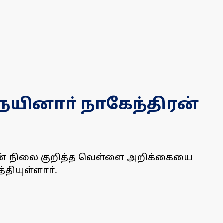
நயினாா் நாகேந்திரன்
தின் நிலை குறித்த வெள்ளை அறிக்கையை
ியுள்ளாா்.