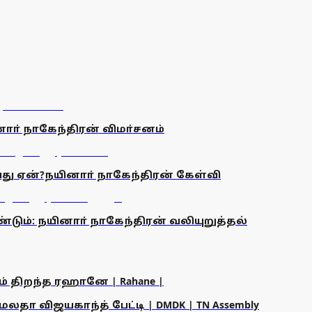
னாா் நாகேந்திரன் விமா்சனம்
வது ஏன்?நயினாா் நாகேந்திரன் கேள்வி
டும்: நயினாா் நாகேந்திரன் வலியுறுத்தல்
ம் திறந்த ரஹானே | Rahane |
தா விஜயகாந்த் பேட்டி | DMDK | TN Assembly