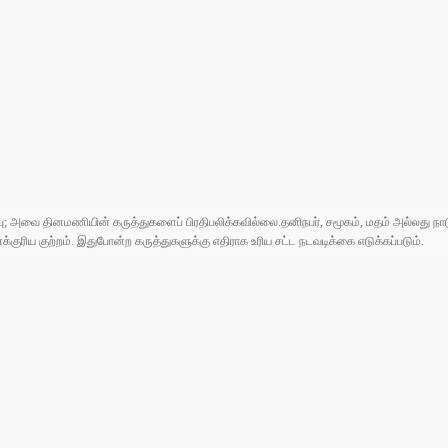
ுப்பு; அவை தினமணியின் கருத்துகளைப் பிரதிபலிக்கவில்லை.தனிநபர், சமூகம், மதம் அல்லது
ரிய குற்றம். இதுபோன்ற கருத்துகளுக்கு எதிராக உரிய சட்ட நடவடிக்கை எடுக்கப்படும்.