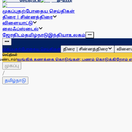
செய்தி மடல்
இ-பேப்பர்
முகப்பு
தற்போதைய செய்திகள்
திரை | சின்னத்திரை
விளையாட்டு
லைஃப்ஸ்டைல்
ஜோதிடம்
தமிழ்நாடு
இந்தியா
உலகம்
திரை | சின்னத்திரை
விளைய
முகப்பு
தற்போதைய செய்திகள்
செய்திகள்
கிக் கணக்கை கொடுங்கள்; பணம் கொடுக்கிறோம் என்று சொன்னா
முகப்பு
/
தமிழ்நாடு