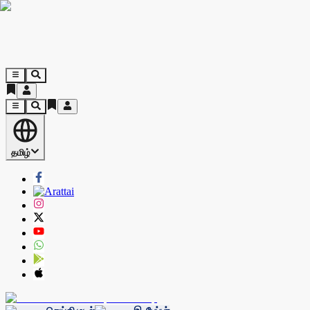
தமிழ்