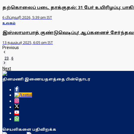
தற்கொலைப் படை தாக்குதல்: 31 போ் உயிரிழப்பு: பாக
6 பிப்ரவரி 2026, 5:39 pm IST
உலகம்
இஸ்லாமாபாத் குண்டுவெடிப்பு! ஆப்கனைச் சேர்ந்தவர்த
13 நவம்பர் 2025, 6:05 pm IST
Previous
1
2
3
...
6
Next
தினமணி இணையதளத்தை பின்தொடர
செயலிகளை பதிவிறக்க