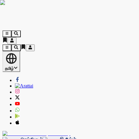
தமிழ்