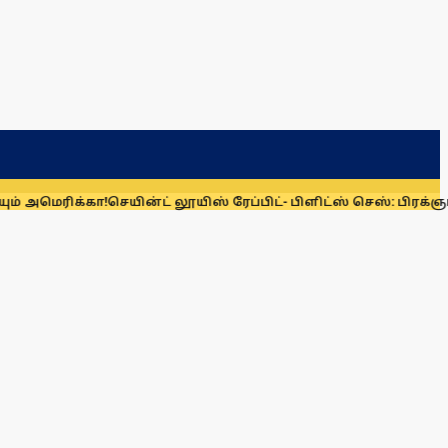
 அமெரிக்கா!
செயின்ட் லூயிஸ் ரேப்பிட்- பிளிட்ஸ் செஸ்: பிரக்ஞானந