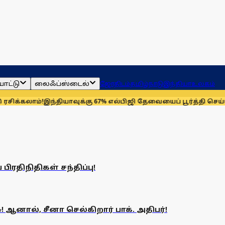
ாட்டு
லைஃப்ஸ்டைல்
ஜோதிடம்
தமிழ்நாடு
இந்தியா
உலகம்
்கலாம்!
இந்தியாவுக்கு 67% எல்பிஜி தேவையைப் பூர்த்தி செய்யும்
பிரதிநிதிகள் சந்திப்பு!
ஆனால், சீனா செல்கிறார் பாக். அதிபர்!