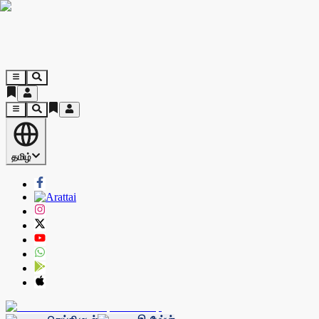
தமிழ்