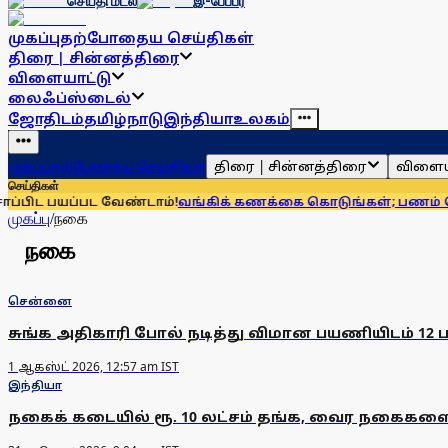
செய்தி மடல்
இ-பேப்பர்
முகப்பு
தற்போதைய செய்திகள்
திரை | சின்னத்திரை
விளையாட்டு
லைஃப்ஸ்டைல்
ஜோதிடம்
தமிழ்நாடு
இந்தியா
உலகம்
திரை | சின்னத்திரை
விளைய
முகப்பு
தற்போதைய செய்திகள்
செய்திகள்
ிட பயப்பட வேண்டாம்!
வங்கிக் கணக்கை கொடுங்கள்; பணம் கொடுக
முகப்பு
/
நகை
நகை
சென்னை
சுங்க அதிகாரி போல் நடித்து விமான பயணியிடம் 12 
1 ஆகஸ்ட் 2026, 12:57 am IST
இந்தியா
நகைக் கடையில் ரூ. 10 லட்சம் தங்க, வைர நகைகளைத் '