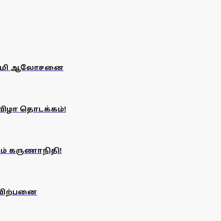
ழனிசாமி ஆலோசனை
விழா தொடக்கம்!
ும் கருணாநிதி!
 விற்பனை