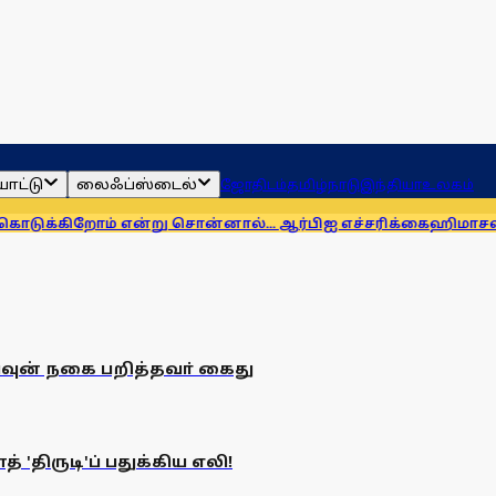
ாட்டு
லைஃப்ஸ்டைல்
ஜோதிடம்
தமிழ்நாடு
இந்தியா
உலகம்
்கிறோம் என்று சொன்னால்... ஆர்பிஐ எச்சரிக்கை
ஹிமாசலில் பேர
பவுன் நகை பறித்தவா் கைது
திருடி'ப் பதுக்கிய எலி!