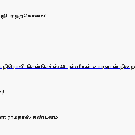
அதிபர் தற்கொலை!
 எதிரொலி: சென்செக்ஸ் 40 புள்ளிகள் உயர்வுடன் நிறை
ு!
ுகள்: ராமதாஸ் கண்டனம்