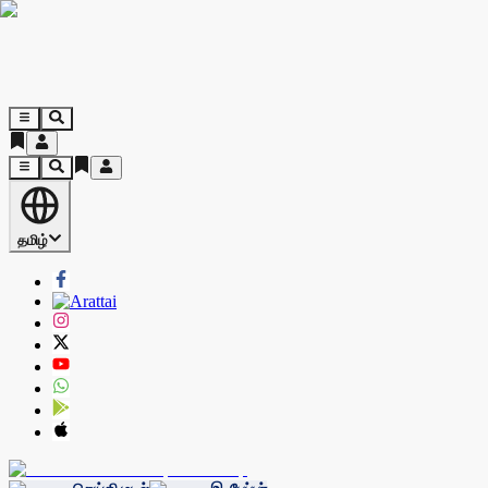
தமிழ்