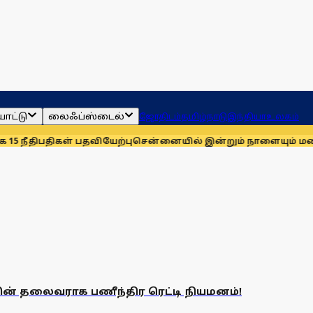
ாட்டு
லைஃப்ஸ்டைல்
ஜோதிடம்
தமிழ்நாடு
இந்தியா
உலகம்
நீதிபதிகள் பதவியேற்பு
சென்னையில் இன்றும் நாளையும் மழைக்கு 
ன் தலைவராக பணீந்திர ரெட்டி நியமனம்!