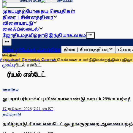
செய்தி மடல்
இ-பேப்பர்
முகப்பு
தற்போதைய செய்திகள்
திரை | சின்னத்திரை
விளையாட்டு
லைஃப்ஸ்டைல்
ஜோதிடம்
தமிழ்நாடு
இந்தியா
உலகம்
திரை | சின்னத்திரை
விளைய
முகப்பு
தற்போதைய செய்திகள்
செய்திகள்
ல்வர் ஹேமந்த் சோரன்
சென்னை உயா்நீதிமன்றத்தில் புதிதாக 15 
முகப்பு
/
ரியல் எஸ்டேட்
ரியல் எஸ்டேட்
வணிகம்
ஓபராய் ரியால்ட்டியின் காலாண்டு லாபம் 29% உயர்வு!
17 ஜூலை 2026, 7:21 pm IST
தமிழ்நாடு
தமிழ்நாடு ரியல் எஸ்டேட் ஒழுங்குமுறை ஆணையத்தி