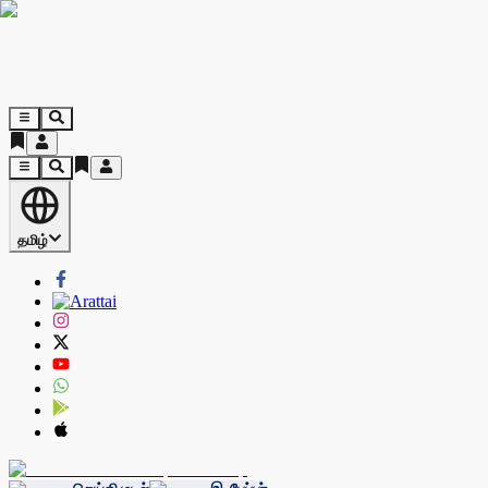
தமிழ்