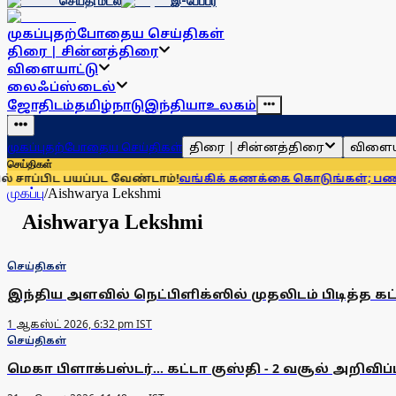
செய்தி மடல்
இ-பேப்பர்
முகப்பு
தற்போதைய செய்திகள்
திரை | சின்னத்திரை
விளையாட்டு
லைஃப்ஸ்டைல்
ஜோதிடம்
தமிழ்நாடு
இந்தியா
உலகம்
திரை | சின்னத்திரை
விளைய
முகப்பு
தற்போதைய செய்திகள்
செய்திகள்
ப்பிட பயப்பட வேண்டாம்!
வங்கிக் கணக்கை கொடுங்கள்; பணம் கொ
முகப்பு
/
Aishwarya Lekshmi
Aishwarya Lekshmi
செய்திகள்
இந்திய அளவில் நெட்பிளிக்ஸில் முதலிடம் பிடித்த கட்ட
1 ஆகஸ்ட் 2026, 6:32 pm IST
செய்திகள்
மெகா பிளாக்பஸ்டர்... கட்டா குஸ்தி - 2 வசூல் அறிவிப்ப