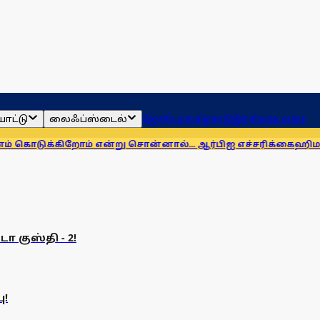
ாட்டு
லைஃப்ஸ்டைல்
ஜோதிடம்
தமிழ்நாடு
இந்தியா
உலகம்
டுக்கிறோம் என்று சொன்னால்... ஆர்பிஐ எச்சரிக்கை
ஹிமாசலில்
ா குஸ்தி - 2!
ு!