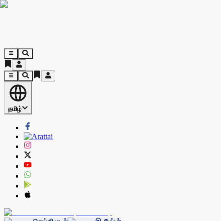
தமிழ்