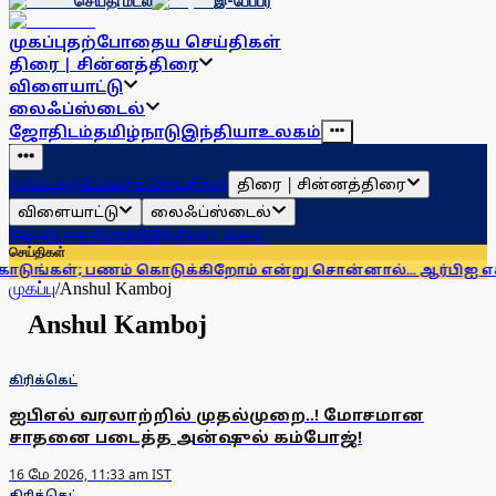
செய்தி மடல்
இ-பேப்பர்
முகப்பு
தற்போதைய செய்திகள்
திரை | சின்னத்திரை
விளையாட்டு
லைஃப்ஸ்டைல்
ஜோதிடம்
தமிழ்நாடு
இந்தியா
உலகம்
திரை | சின்னத்திரை
முகப்பு
தற்போதைய செய்திகள்
விளையாட்டு
லைஃப்ஸ்டைல்
ஜோதிடம்
தமிழ்நாடு
இந்தியா
உலகம்
செய்திகள்
பணம் கொடுக்கிறோம் என்று சொன்னால்... ஆர்பிஐ எச்சரிக்கை
ஹ
முகப்பு
/
Anshul Kamboj
Anshul Kamboj
கிரிக்கெட்
ஐபிஎல் வரலாற்றில் முதல்முறை..! மோசமான
சாதனை படைத்த அன்ஷுல் கம்போஜ்!
16 மே 2026, 11:33 am IST
கிரிக்கெட்