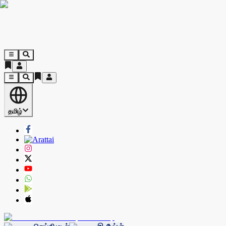
தமிழ்