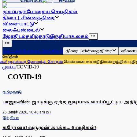
செய்தி மடல்
இ-பேப்பர்
முகப்பு
தற்போதைய செய்திகள்
திரை | சின்னத்திரை
விளையாட்டு
லைஃப்ஸ்டைல்
ஜோதிடம்
தமிழ்நாடு
இந்தியா
உலகம்
திரை | சின்னத்திரை
விளைய
முகப்பு
தற்போதைய செய்திகள்
செய்திகள்
முதல்வர் ஹேமந்த் சோரன்
சென்னை உயா்நீதிமன்றத்தில் புதிதாக 1
முகப்பு
/
COVID-19
COVID-19
தமிழ்நாடு
பாஜகவின் ஜாடிக்கு ஏற்ற மூடியாக வாய்ப்பூட்டிய அதிம
25 மார்ச் 2026, 10:48 am IST
இந்தியா
கரோனா! வருமுன் காக்க... 6 வழிகள்!