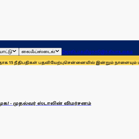
ாட்டு
லைஃப்ஸ்டைல்
ஜோதிடம்
தமிழ்நாடு
இந்தியா
உலகம்
5 நீதிபதிகள் பதவியேற்பு
சென்னையில் இன்றும் நாளையும் மழைக்
ுக! - முதல்வர் ஸ்டாலின் விமர்சனம்