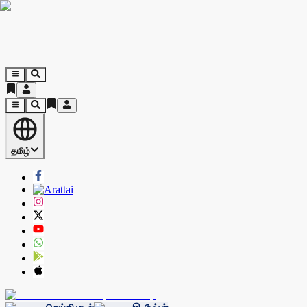
தமிழ்