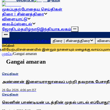
செய்தி மடல்
இ-பேப்பர்
முகப்பு
தற்போதைய செய்திகள்
திரை | சின்னத்திரை
விளையாட்டு
லைஃப்ஸ்டைல்
ஜோதிடம்
தமிழ்நாடு
இந்தியா
உலகம்
திரை | சின்னத்திரை
விளைய
முகப்பு
தற்போதைய செய்திகள்
செய்திகள்
யேற்பு
சென்னையில் இன்றும் நாளையும் மழைக்கு வாய்ப்பு
மாணவர்
முகப்பு
/
Gangai amaran
Gangai amaran
செய்திகள்
அண்ணன் இளையராஜாவைப் பற்றி தவறாக பேசாதீர்
26 மே 2026, 4:06 pm IST
செய்திகள்
லெனின் பாண்டியன் படத்தின் முதல் பாடல் எப்போது?