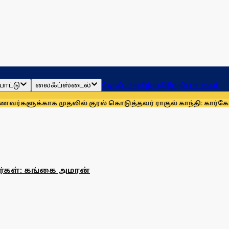
ாட்டு
லைஃப்ஸ்டைல்
ஜோதிடம்
தமிழ்நாடு
இந்தியா
உலகம்
களுக்காக முதலில் குரல் கொடுத்தவர் ராகுல் காந்தி: கார்கே
தொக
கள்: கங்கை அமரன்