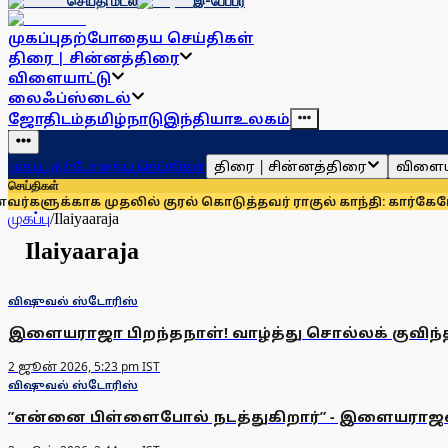
செய்தி மடல்
இ-பேப்பர்
முகப்பு
தற்போதைய செய்திகள்
திரை | சின்னத்திரை
விளையாட்டு
லைஃப்ஸ்டைல்
ஜோதிடம்
தமிழ்நாடு
இந்தியா
உலகம்
திரை | சின்னத்திரை
விளைய
முகப்பு
தற்போதைய செய்திகள்
செய்திகள்
ளுக்காக முதலில் குரல் கொடுத்தவர் ராகுல் காந்தி: கார்கே
மோஜ
முகப்பு
/
Ilaiyaaraja
Ilaiyaaraja
விஷுவல் ஸ்டோரிஸ்
இளையராஜா பிறந்தநாள்! வாழ்த்து சொல்லக் குவிந்த
2 ஜூன் 2026, 5:23 pm IST
விஷுவல் ஸ்டோரிஸ்
”என்னை பிள்ளைபோல் நடத்துகிறார்” - இளையராஜவுக்க