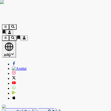
தமிழ்