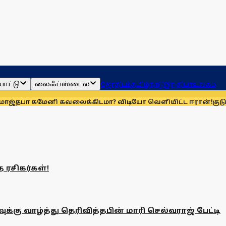
ாட்டு
லைஃப்ஸ்டைல்
ஜோதிடம்
தமிழ்நாடு
இந்தியா
உலகம்
்தபா கமேனி கவலைக்கிடமா? விடியோ வெளியிட்ட ஈரான்!
குடும்
 ரசிகர்கள்!
ு வாழ்த்து தெரிவித்தபின் மாரி செல்வராஜ் பேட்டி