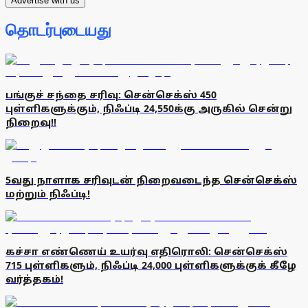
Advertise with us
தொடர்புடையது
பங்குச் சந்தை சரிவு: சென்செக்ஸ் 450
புள்ளிகளுக்கும், நிஃப்டி 24,550க்கு அருகில் சென்று
நிறைவு!!
5வது நாளாக சரிவுடன் நிறைவடைந்த சென்செக்ஸ்
மற்றும் நிஃப்டி!
கச்சா எண்ணெய் உயர்வு எதிரொலி: சென்செக்ஸ்
715 புள்ளிகளும், நிஃப்டி 24,000 புள்ளிகளுக்குக் கீழே
வர்த்தகம்!