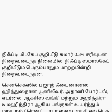
நிஃப்டி மிட்கேப் குறியீடு சுமார் 0.3% சரிவுடன்
நிறைவடைந்த நிலையில், நிஃப்டி ஸ்மால்கேப்
குறியீடும் பெரும்பாலும் மாற்றமின்றி
நிறைவடைந்தன.
சென்செக்ஸில் பஜாஜ் ஃபைனான்ஸ்,
ஹிந்துஸ்தான் யூனிலீவர், அதானி போர்ட்ஸ்,
எடர்னல், ஆக்சிஸ் வங்கி மற்றும் மஹிந்திரா
& மஹிந்திரா ஆகிய பங்குகள் உயர்ந்தும்
மறுபுறம் ட்ரென்ட், டாடா ஸ்டீல், எச்.சி.எல் டெக்