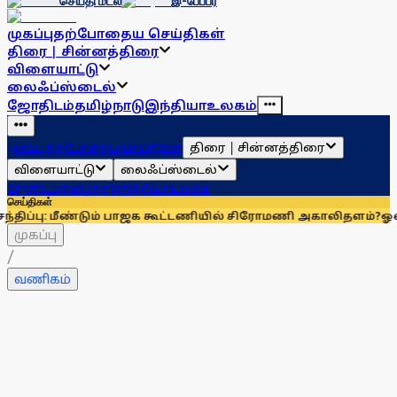
செய்தி மடல்
இ-பேப்பர்
முகப்பு
தற்போதைய செய்திகள்
திரை | சின்னத்திரை
விளையாட்டு
லைஃப்ஸ்டைல்
ஜோதிடம்
தமிழ்நாடு
இந்தியா
உலகம்
திரை | சின்னத்திரை
முகப்பு
தற்போதைய செய்திகள்
விளையாட்டு
லைஃப்ஸ்டைல்
ஜோதிடம்
தமிழ்நாடு
இந்தியா
உலகம்
செய்திகள்
: மீண்டும் பாஜக கூட்டணியில் சிரோமணி அகாலிதளம்?
ஓணம் பண்டிகைக்
முகப்பு
/
வணிகம்