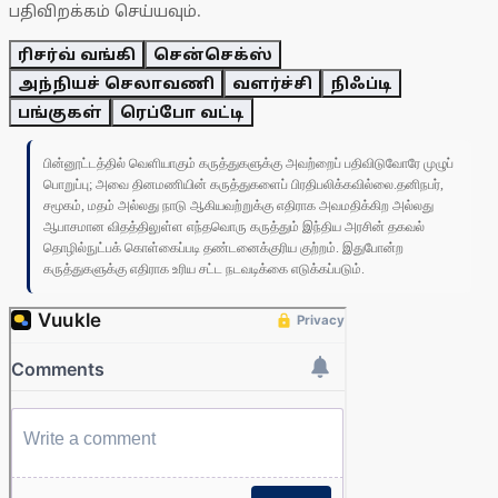
பதிவிறக்கம் செய்யவும்.
ரிசர்வ் வங்கி
சென்செக்ஸ்
அந்நியச் செலாவணி
வளர்ச்சி
நிஃப்டி
பங்குகள்
ரெப்போ வட்டி
பின்னூட்டத்தில் வெளியாகும் கருத்துகளுக்கு அவற்றைப் பதிவிடுவோரே முழுப்
பொறுப்பு; அவை தினமணியின் கருத்துகளைப் பிரதிபலிக்கவில்லை.தனிநபர்,
சமூகம், மதம் அல்லது நாடு ஆகியவற்றுக்கு எதிராக அவமதிக்கிற அல்லது
ஆபாசமான விதத்திலுள்ள எந்தவொரு கருத்தும் இந்திய அரசின் தகவல்
தொழில்நுட்பக் கொள்கைப்படி தண்டனைக்குரிய குற்றம். இதுபோன்ற
கருத்துகளுக்கு எதிராக உரிய சட்ட நடவடிக்கை எடுக்கப்படும்.