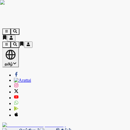
தமிழ்