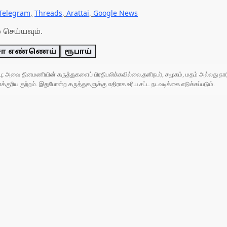
Telegram
,
Threads
,
Arattai
,
Google News
 செய்யவும்.
சா எண்ணெய்
ரூபாய்
ுப்பு; அவை தினமணியின் கருத்துகளைப் பிரதிபலிக்கவில்லை.தனிநபர், சமூகம், மதம் அல்லது
ரிய குற்றம். இதுபோன்ற கருத்துகளுக்கு எதிராக உரிய சட்ட நடவடிக்கை எடுக்கப்படும்.