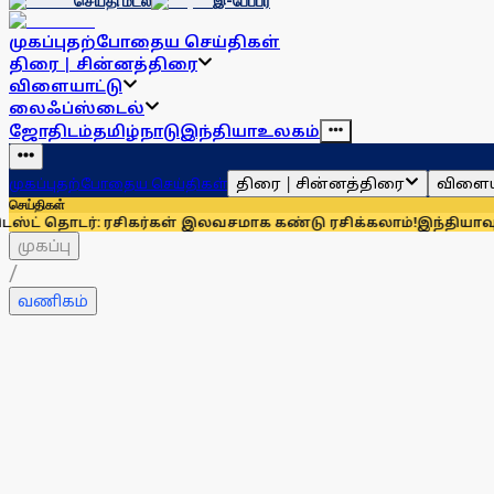
செய்தி மடல்
இ-பேப்பர்
முகப்பு
தற்போதைய செய்திகள்
திரை | சின்னத்திரை
விளையாட்டு
லைஃப்ஸ்டைல்
ஜோதிடம்
தமிழ்நாடு
இந்தியா
உலகம்
திரை | சின்னத்திரை
விளைய
முகப்பு
தற்போதைய செய்திகள்
செய்திகள்
்: ரசிகர்கள் இலவசமாக கண்டு ரசிக்கலாம்!
இந்தியாவுக்கு 67% எ
முகப்பு
/
வணிகம்