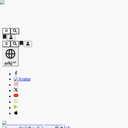
தமிழ்