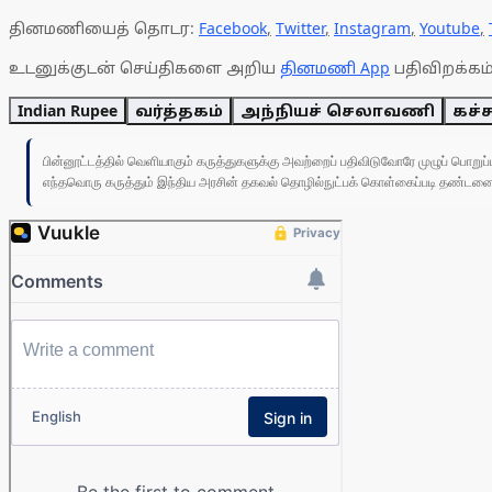
தினமணியைத் தொடர:
Facebook
,
Twitter
,
Instagram
,
Youtube
,
உடனுக்குடன் செய்திகளை அறிய
தினமணி App
பதிவிறக்கம்
Indian Rupee
வர்த்தகம்
அந்நியச் செலாவணி
கச்
பின்னூட்டத்தில் வெளியாகும் கருத்துகளுக்கு அவற்றைப் பதிவிடுவோரே முழுப் பொற
எந்தவொரு கருத்தும் இந்திய அரசின் தகவல் தொழில்நுட்பக் கொள்கைப்படி தண்டனைக்கு