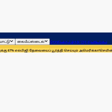
ாட்டு
லைஃப்ஸ்டைல்
ஜோதிடம்
தமிழ்நாடு
இந்தியா
உலகம்
ல்பிஜி தேவையைப் பூர்த்தி செய்யும் அமெரிக்கா!
செயின்ட் லூயிஸ் ர