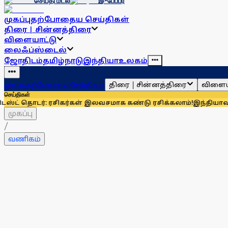
செய்தி மடல்
இ-பேப்பர்
முகப்பு
தற்போதைய செய்திகள்
திரை | சின்னத்திரை
விளையாட்டு
லைஃப்ஸ்டைல்
ஜோதிடம்
தமிழ்நாடு
இந்தியா
உலகம்
திரை | சின்னத்திரை
விளைய
முகப்பு
தற்போதைய செய்திகள்
செய்திகள்
்: ரசிகர்கள் இலவசமாக கண்டு ரசிக்கலாம்!
இந்தியாவுக்கு 67% எ
முகப்பு
/
வணிகம்