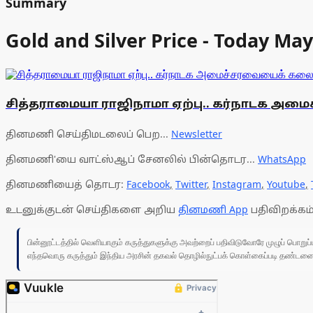
Summary
Gold and Silver Price - Today Ma
சித்தராமையா ராஜிநாமா ஏற்பு.. கர்நாடக அம
தினமணி செய்திமடலைப் பெற...
Newsletter
தினமணி'யை வாட்ஸ்ஆப் சேனலில் பின்தொடர...
WhatsApp
தினமணியைத் தொடர:
Facebook
,
Twitter
,
Instagram
,
Youtube
,
உடனுக்குடன் செய்திகளை அறிய
தினமணி App
பதிவிறக்கம்
பின்னூட்டத்தில் வெளியாகும் கருத்துகளுக்கு அவற்றைப் பதிவிடுவோரே முழுப் பொற
எந்தவொரு கருத்தும் இந்திய அரசின் தகவல் தொழில்நுட்பக் கொள்கைப்படி தண்டனைக்கு