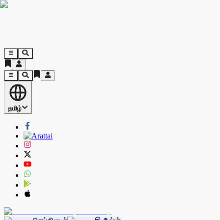
தமிழ்