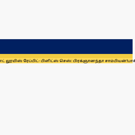
ரேப்பிட்- பிளிட்ஸ் செஸ்: பிரக்ஞானந்தா சாம்பியன்!
பாகிஸ்தான், சௌ