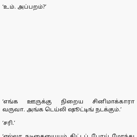
‘உம். அப்பறம்?’
‘எங்க ஊருக்கு நிறைய சினிமாக்காரா
வருவா. அங்க டெய்லி ஷூட்டிங் நடக்கும்.’
‘சரி.’
‘எல்லா நடிகையையும் கிட்டப் போய் மோந்து