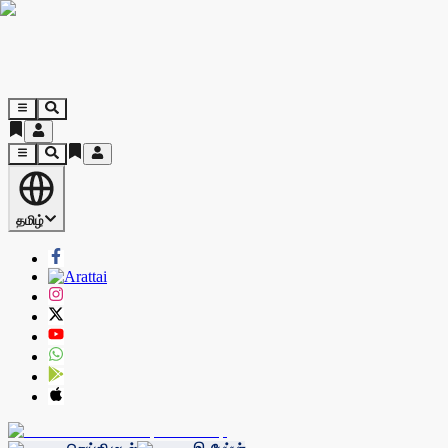
தமிழ்