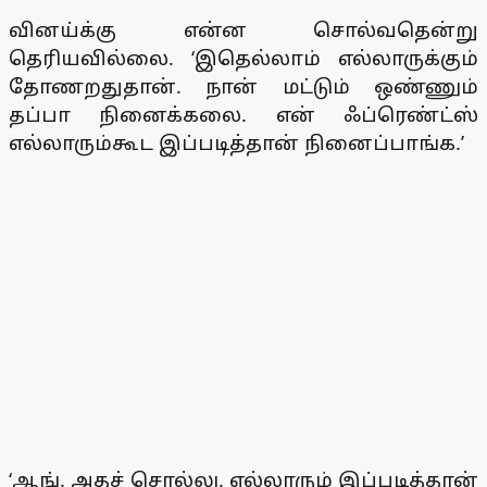
வினய்க்கு என்ன சொல்வதென்று
தெரியவில்லை. ‘இதெல்லாம் எல்லாருக்கும்
தோணறதுதான். நான் மட்டும் ஒண்ணும்
தப்பா நினைக்கலை. என் ஃப்ரெண்ட்ஸ்
எல்லாரும்கூட இப்படித்தான் நினைப்பாங்க.’
‘ஆங். அதச் சொல்லு. எல்லாரும் இப்படித்தான்