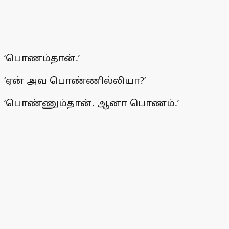
‘பொணம்தான்.’
‘ஏன் அவ பொண்ணில்லியா?’
‘பொண்ணும்தான். ஆனா பொணம்.’