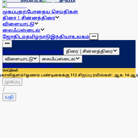
செய்தி மடல்
இ-பேப்பர்
முகப்பு
தற்போதைய செய்திகள்
திரை | சின்னத்திரை
விளையாட்டு
லைஃப்ஸ்டைல்
ஜோதிடம்
தமிழ்நாடு
இந்தியா
உலகம்
திரை | சின்னத்திரை
முகப்பு
தற்போதைய செய்திகள்
விளையாட்டு
லைஃப்ஸ்டைல்
ஜோதிடம்
தமிழ்நாடு
இந்தியா
உலகம்
செய்திகள்
் பண்டிகைக்கு 112 சிறப்பு ரயில்கள்: ஆக. 14-ஆம் தேதிமுதல் இய
முகப்பு
/
யதி