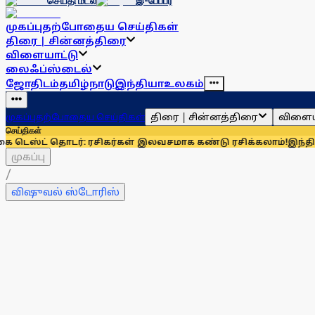
செய்தி மடல்
இ-பேப்பர்
முகப்பு
தற்போதைய செய்திகள்
திரை | சின்னத்திரை
விளையாட்டு
லைஃப்ஸ்டைல்
ஜோதிடம்
தமிழ்நாடு
இந்தியா
உலகம்
திரை | சின்னத்திரை
விளைய
முகப்பு
தற்போதைய செய்திகள்
செய்திகள்
் தொடர்: ரசிகர்கள் இலவசமாக கண்டு ரசிக்கலாம்!
இந்தியாவுக்கு
முகப்பு
/
விஷுவல் ஸ்டோரிஸ்