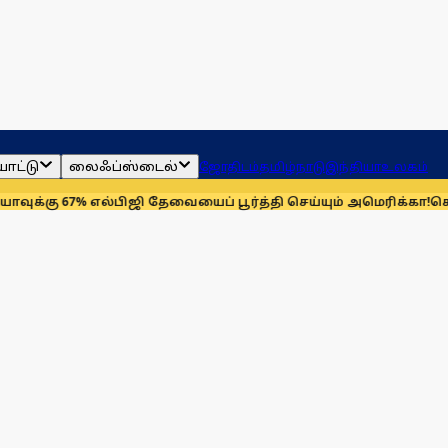
ாட்டு
லைஃப்ஸ்டைல்
ஜோதிடம்
தமிழ்நாடு
இந்தியா
உலகம்
 67% எல்பிஜி தேவையைப் பூர்த்தி செய்யும் அமெரிக்கா!
செயின்ட் லூ