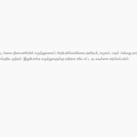
ுப்பு; அவை தினமணியின் கருத்துகளைப் பிரதிபலிக்கவில்லை.தனிநபர், சமூகம், மதம் அல்லது
ரிய குற்றம். இதுபோன்ற கருத்துகளுக்கு எதிராக உரிய சட்ட நடவடிக்கை எடுக்கப்படும்.