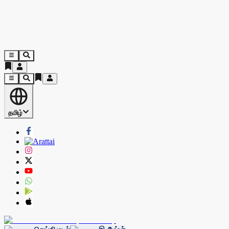
தமிழ்