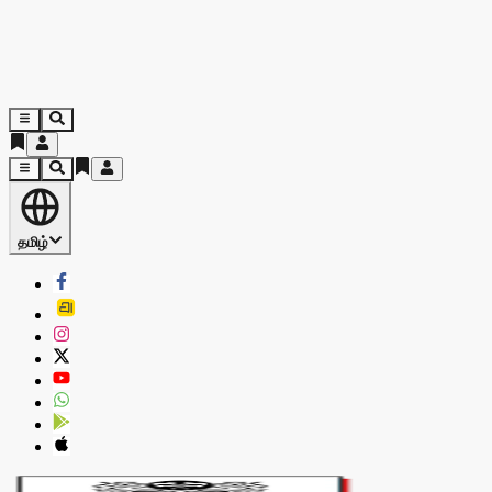
தமிழ்