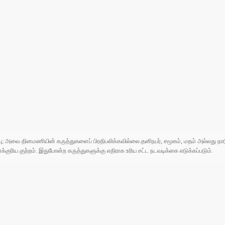
ுப்பு; அவை தினமணியின் கருத்துகளைப் பிரதிபலிக்கவில்லை.தனிநபர், சமூகம், மதம் அல்லது
ரிய குற்றம். இதுபோன்ற கருத்துகளுக்கு எதிராக உரிய சட்ட நடவடிக்கை எடுக்கப்படும்.