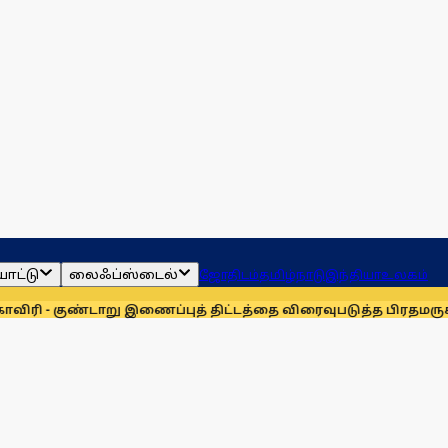
ாட்டு
லைஃப்ஸ்டைல்
ஜோதிடம்
தமிழ்நாடு
இந்தியா
உலகம்
ாறு இணைப்புத் திட்டத்தை விரைவுபடுத்த பிரதமருக்கு முதல்வர் வ