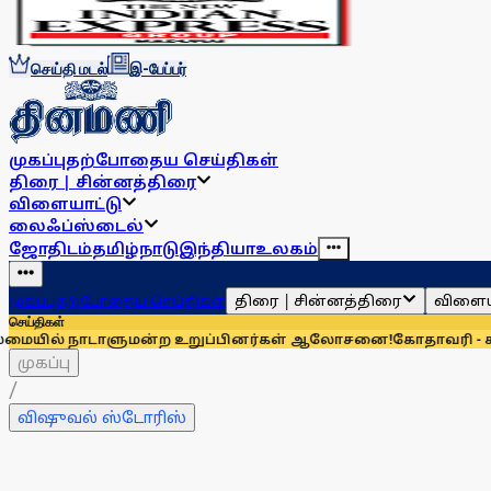
செய்தி மடல்
இ-பேப்பர்
முகப்பு
தற்போதைய செய்திகள்
திரை | சின்னத்திரை
விளையாட்டு
லைஃப்ஸ்டைல்
ஜோதிடம்
தமிழ்நாடு
இந்தியா
உலகம்
திரை | சின்னத்திரை
விளைய
முகப்பு
தற்போதைய செய்திகள்
செய்திகள்
ாளுமன்ற உறுப்பினர்கள் ஆலோசனை!
கோதாவரி - காவிரி - குண்ட
முகப்பு
/
விஷுவல் ஸ்டோரிஸ்