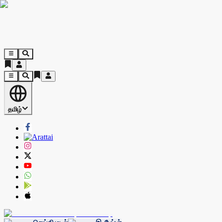
தமிழ்