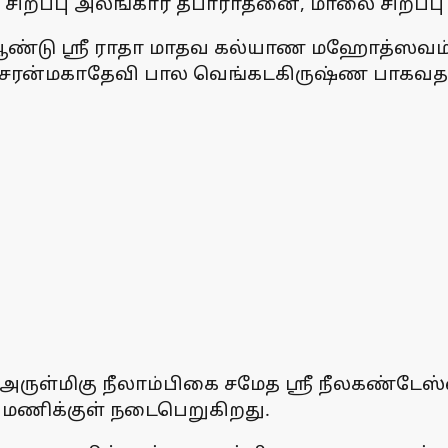
ம், சிறப்பு அலங்கார தீபாராதனை, மாலை சிறப்
 ஆண்டு ஸ்ரீ ராதா மாதவ கல்யாண மஹோத்ஸவம் ஜ
ரன்மகாதேவி பால வெங்கடகிருஷ்ண பாகவதர் க
தில் அருள்மிகு நீலாம்பிகை சமேத ஸ்ரீ நீலகண்ட
0 மணிக்குள் நடைபெறுகிறது.