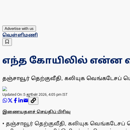
Advertise with us
வெள்ளிமணி
எந்த கோயிலில் என்ன 
தஞ்சாவூர் தெற்குவீதி, கலியுக வெங்கடேசப் ப
Updated On :
5 ஜூன் 2026, 4:05 pm IST
இணையதளச் செய்திப் பிரிவு
• தஞ்சாவூர் தெற்குவீதி, கலியுக வெங்கடேசப