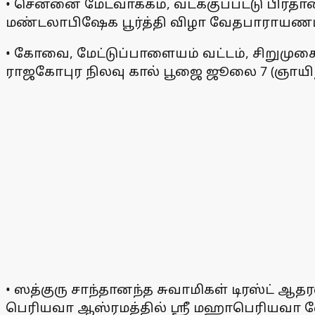
• சென்னை மேடவாக்கம், வடக்குப்பட்டு பிரத
மண்டலாபிஷேக பூர்த்தி விழா வேதபாராயண
• கோவை, மேட்டுப்பாளையம் வட்டம், சிறுமுக
ராஜகோபுர நிலவு கால் பூஜை ஜூலை 7 (ஞாயிற
• ஸத்குரு சாந்தானந்த சுவாமிகள் டிரஸ்ட்
பெரியவா ஆஸ்ரமத்தில் ஸ்ரீ மஹாபெரியவா