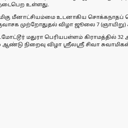
டைபெற உள்ளது.
ருள்மிகு மீனாட்சியம்மை உடனாகிய சொக்கநாதப்
 திருவாசக முற்றோதுதல் விழா ஜூலை 7 (ஞாயிற
டி.மோட்டூர் மதுரா பெரியபள்ளம் கிராமத்தில் 3
ஆண்டு நிறைவு விழா ஸ்ரீலஸ்ரீ சிவா சுவாமிக