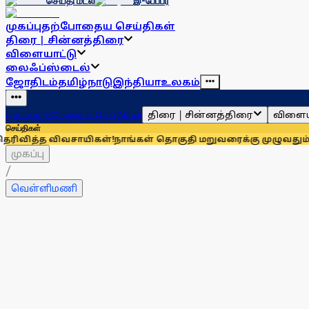
செய்தி மடல்
இ-பேப்பர்
முகப்பு
தற்போதைய செய்திகள்
திரை | சின்னத்திரை
விளையாட்டு
லைஃப்ஸ்டைல்
ஜோதிடம்
தமிழ்நாடு
இந்தியா
உலகம்
திரை | சின்னத்திரை
விளைய
முகப்பு
தற்போதைய செய்திகள்
செய்திகள்
வசாயிகள்!
நாங்கள் தொகுதி மறுவரைக்கு முழுவதும் எதிரானவர்கள
முகப்பு
/
வெள்ளிமணி