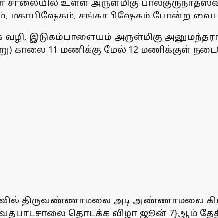
ான சாலையில் உள்ள அருள்மிகு பாலகுருநாதஸ்வ
ம், மகாபிஷேகம், சங்காபிஷேகம் போன்ற வை
ை வழி, இடுகம்பாளையம் அருள்மிகு அனுமந்தர
ு) காலை 11 மணிக்கு மேல் 12 மணிக்குள் நட
 ஆதரவில் திருவண்ணாமலை அடி அண்ணாமலை கிர
 வேதபாடசாலை தொடக்க விழா ஜூன் 7}ஆம் த