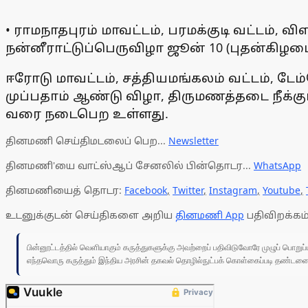
• ராமநாதபுரம் மாவட்டம், பரமக்குடி வட்டம், வ
நன்னீராட்டுப்பெருவிழா ஜூன் 10 (புதன்கிழம
ஈரோடு மாவட்டம், சத்தியமங்கலம் வட்டம், ட
முப்பதாம் ஆண்டு விழா, திருமணத்தடை நீக்கு
வரை நடைபெற உள்ளது.
தினமணி செய்திமடலைப் பெற...
Newsletter
தினமணி'யை வாட்ஸ்ஆப் சேனலில் பின்தொடர...
WhatsApp
தினமணியைத் தொடர:
Facebook
,
Twitter
,
Instagram
,
Youtube
,
உடனுக்குடன் செய்திகளை அறிய
தினமணி App
பதிவிறக்கம்
பின்னூட்டத்தில் வெளியாகும் கருத்துகளுக்கு அவற்றைப் பதிவிடுவோரே முழுப் பொற
எந்தவொரு கருத்தும் இந்திய அரசின் தகவல் தொழில்நுட்பக் கொள்கைப்படி தண்டனைக்கு