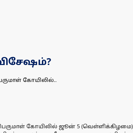
விசேஷம்?
ெருமாள் கோயிலில்..
் பெருமாள் கோயிலில் ஜூன் 5 (வெள்ளிக்கிழம