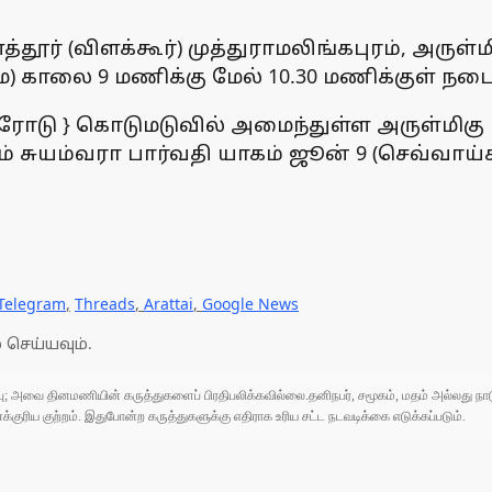
ிளத்தூர் (விளக்கூர்) முத்துராமலிங்கபுரம், அரு
ை) காலை 9 மணிக்கு மேல் 10.30 மணிக்குள் நட
ேம்ரோடு } கொடுமடுவில் அமைந்துள்ள அருள்மி
ம் சுயம்வரா பார்வதி யாகம் ஜூன் 9 (செவ்வாய
Telegram
,
Threads
,
Arattai
,
Google News
 செய்யவும்.
ுப்பு; அவை தினமணியின் கருத்துகளைப் பிரதிபலிக்கவில்லை.தனிநபர், சமூகம், மதம் அல்லது
ரிய குற்றம். இதுபோன்ற கருத்துகளுக்கு எதிராக உரிய சட்ட நடவடிக்கை எடுக்கப்படும்.