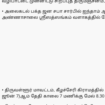
வழிபாட்டை முன்னிட்டு சிறப்புத் திருமஞ்சன
• அலைகடல் பக்த ஜன சபா சார்பில் ஐந்தாம்
அண்ணாசாலை ஸ்ரீஸத்ஸங்கம் வளாகத்தில் சே
• திருவள்ளூர் மாவட்டம், கீழச்சேரி கிராமத்
ஜூன் 7}ஆம் தேதி காலை 7 மணிக்கு மேல் 8.3