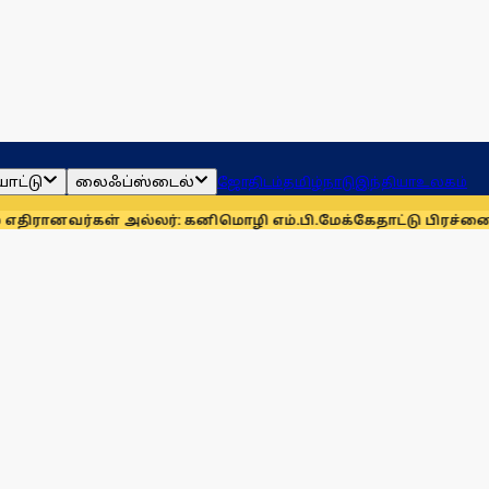
ாட்டு
லைஃப்ஸ்டைல்
ஜோதிடம்
தமிழ்நாடு
இந்தியா
உலகம்
் அல்லர்: கனிமொழி எம்.பி.
மேக்கேதாட்டு பிரச்னையை திசை திர