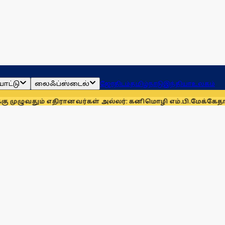
ாட்டு
லைஃப்ஸ்டைல்
ஜோதிடம்
தமிழ்நாடு
இந்தியா
உலகம்
எதிரானவர்கள் அல்லர்: கனிமொழி எம்.பி.
மேக்கேதாட்டு பிரச்னை