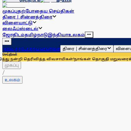
செய்தி மடல்
இ-பேப்பர்
முகப்பு
தற்போதைய செய்திகள்
திரை | சின்னத்திரை
விளையாட்டு
லைஃப்ஸ்டைல்
ஜோதிடம்
தமிழ்நாடு
இந்தியா
உலகம்
திரை | சின்னத்திரை
விளைய
முகப்பு
தற்போதைய செய்திகள்
செய்திகள்
ெரிவித்த விவசாயிகள்!
நாங்கள் தொகுதி மறுவரைக்கு முழுவதும் 
முகப்பு
/
உலகம்