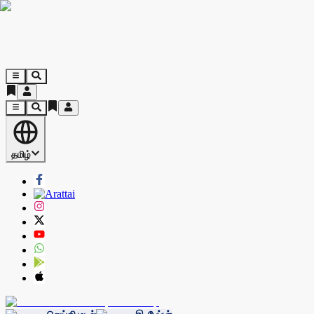
தமிழ்