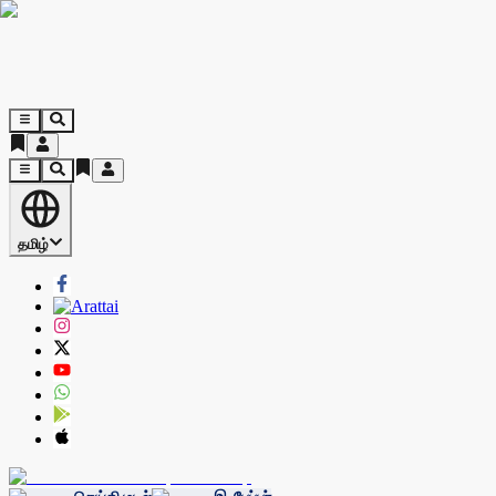
தமிழ்