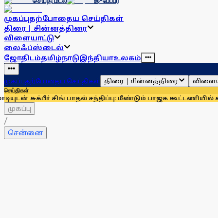
செய்தி மடல்
இ-பேப்பர்
முகப்பு
தற்போதைய செய்திகள்
திரை | சின்னத்திரை
விளையாட்டு
லைஃப்ஸ்டைல்
ஜோதிடம்
தமிழ்நாடு
இந்தியா
உலகம்
திரை | சின்னத்திரை
விளைய
முகப்பு
தற்போதைய செய்திகள்
செய்திகள்
ா் சிங் பாதல் சந்திப்பு: மீண்டும் பாஜக கூட்டணியில் சிரோமணி அக
முகப்பு
/
சென்னை