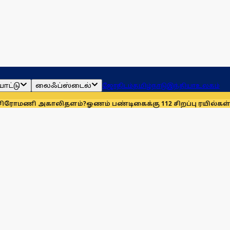
ாட்டு
லைஃப்ஸ்டைல்
ஜோதிடம்
தமிழ்நாடு
இந்தியா
உலகம்
ாலிதளம்?
ஓணம் பண்டிகைக்கு 112 சிறப்பு ரயில்கள்: ஆக. 14-ஆம் த