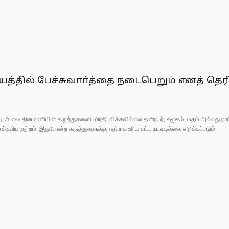
்தில் பேச்சுவாா்த்தை நடைபெறும் எனத் தெரி
ுப்பு; அவை தினமணியின் கருத்துகளைப் பிரதிபலிக்கவில்லை.தனிநபர், சமூகம், மதம் அல்லது
ரிய குற்றம். இதுபோன்ற கருத்துகளுக்கு எதிராக உரிய சட்ட நடவடிக்கை எடுக்கப்படும்.