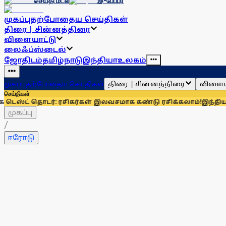
செய்தி மடல்
இ-பேப்பர்
முகப்பு
தற்போதைய செய்திகள்
திரை | சின்னத்திரை
விளையாட்டு
லைஃப்ஸ்டைல்
ஜோதிடம்
தமிழ்நாடு
இந்தியா
உலகம்
திரை | சின்னத்திரை
விளைய
முகப்பு
தற்போதைய செய்திகள்
செய்திகள்
ொடர்: ரசிகர்கள் இலவசமாக கண்டு ரசிக்கலாம்!
இந்தியாவுக்கு 67
முகப்பு
/
ஈரோடு