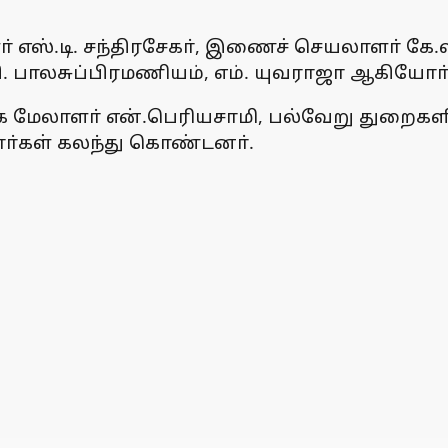
ா் எஸ்.டி. சந்திரசேகா், இணைச் செயலாளா் கே
. பாலசுப்பிரமணியம், எம். யுவராஜா ஆகியோா் வ
ாக மேலாளா் என்.பெரியசாமி, பல்வேறு துறைகள
ோா்கள் கலந்து கொண்டனா்.