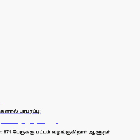
களால் பரபரப்பு!
 871 பேருக்கு பட்டம் வழங்குகிறாா் ஆளுநா்