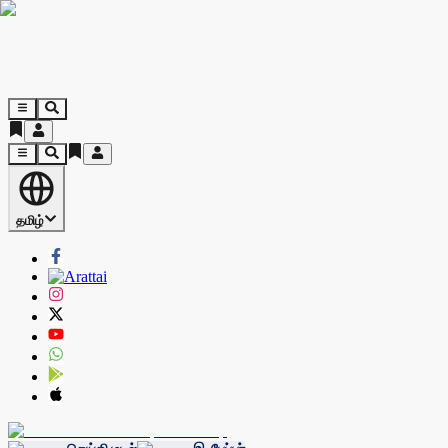
தமிழ்