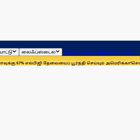
ாட்டு
லைஃப்ஸ்டைல்
ஜோதிடம்
தமிழ்நாடு
இந்தியா
உலகம்
% எல்பிஜி தேவையைப் பூர்த்தி செய்யும் அமெரிக்கா!
செயின்ட் லூயி