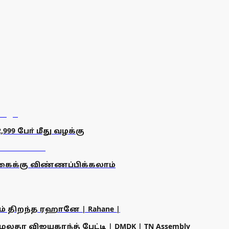
9 போ் மீது வழக்கு
தொகைக்கு விண்ணப்பிக்கலாம்
ம் திறந்த ரஹானே | Rahane |
தா விஜயகாந்த் பேட்டி | DMDK | TN Assembly