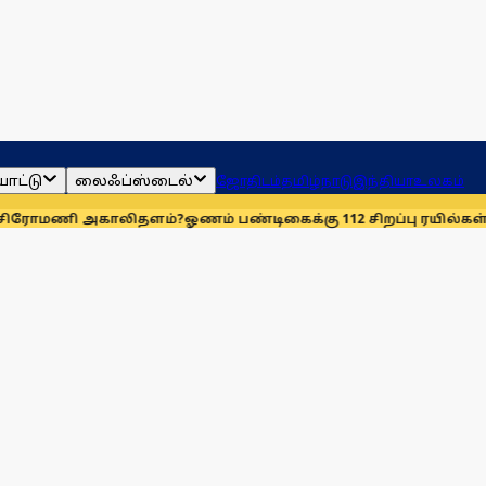
ாட்டு
லைஃப்ஸ்டைல்
ஜோதிடம்
தமிழ்நாடு
இந்தியா
உலகம்
ி அகாலிதளம்?
ஓணம் பண்டிகைக்கு 112 சிறப்பு ரயில்கள்: ஆக. 14-ஆ