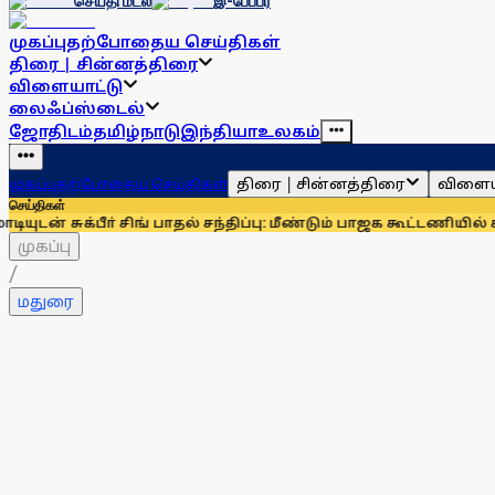
செய்தி மடல்
இ-பேப்பர்
முகப்பு
தற்போதைய செய்திகள்
திரை | சின்னத்திரை
விளையாட்டு
லைஃப்ஸ்டைல்
ஜோதிடம்
தமிழ்நாடு
இந்தியா
உலகம்
திரை | சின்னத்திரை
விளைய
முகப்பு
தற்போதைய செய்திகள்
செய்திகள்
க்பீா் சிங் பாதல் சந்திப்பு: மீண்டும் பாஜக கூட்டணியில் சிரோமண
முகப்பு
/
மதுரை