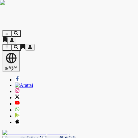
தமிழ்