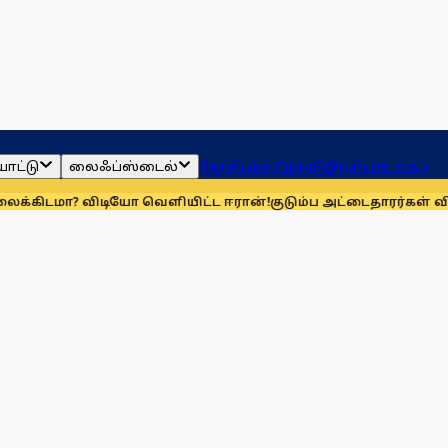
ாட்டு
லைஃப்ஸ்டைல்
ஜோதிடம்
தமிழ்நாடு
இந்தியா
உலகம்
 விடியோ வெளியிட்ட ஈரான்!
குடும்ப அட்டைதாரர்கள் விரல்ரேக