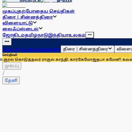
செய்தி மடல்
இ-பேப்பர்
முகப்பு
தற்போதைய செய்திகள்
திரை | சின்னத்திரை
விளையாட்டு
லைஃப்ஸ்டைல்
ஜோதிடம்
தமிழ்நாடு
இந்தியா
உலகம்
திரை | சின்னத்திரை
விளைய
முகப்பு
தற்போதைய செய்திகள்
செய்திகள்
ுத்தவர் ராகுல் காந்தி: கார்கே
மோஜ்தபா கமேனி கவலைக்கிடமா?
முகப்பு
/
தேனி