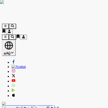
தமிழ்