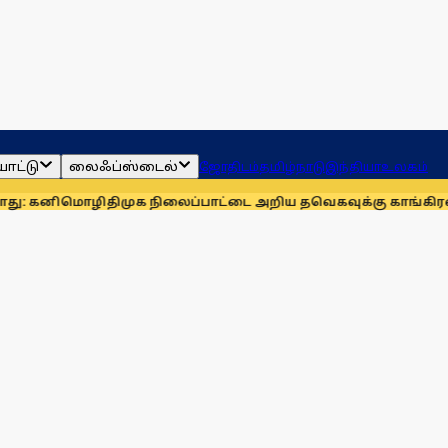
ாட்டு
லைஃப்ஸ்டைல்
ஜோதிடம்
தமிழ்நாடு
இந்தியா
உலகம்
ொழி
திமுக நிலைப்பாட்டை அறிய தவெகவுக்கு காங்கிரஸ் அழுத்தம