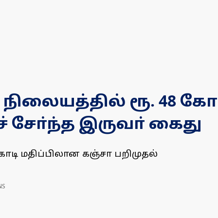
 நிலையத்தில் ரூ. 48 கோ
் சோ்ந்த இருவா் கைது
கோடி மதிப்பிலான கஞ்சா பறிமுதல்
NS