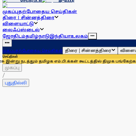
செய்தி மடல்
இ-பேப்பர்
முகப்பு
தற்போதைய செய்திகள்
திரை | சின்னத்திரை
விளையாட்டு
லைஃப்ஸ்டைல்
ஜோதிடம்
தமிழ்நாடு
இந்தியா
உலகம்
திரை | சின்னத்திரை
விளைய
முகப்பு
தற்போதைய செய்திகள்
செய்திகள்
தும் தமிழக எம்.பி.க்கள் கூட்டத்தில் திமுக பங்கேற்காது: கனிம
முகப்பு
/
புதுதில்லி