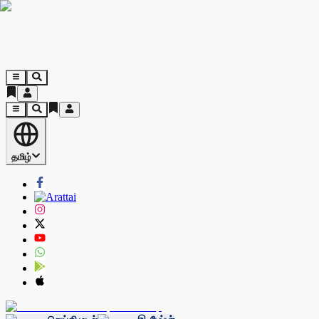
தமிழ்