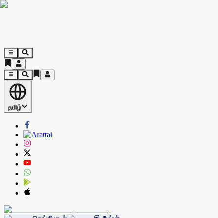
தமிழ்