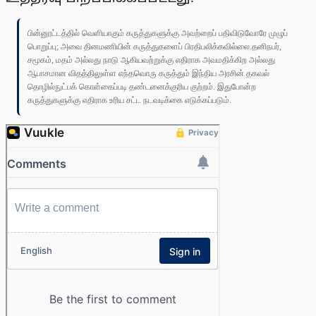
பின்னூட்டத்தில் வெளியாகும் கருத்துகளுக்கு அவற்றைப் பதிவிடுவோரே முழுப்
பொறுப்பு; அவை தினமணியின் கருத்துகளைப் பிரதிபலிக்கவில்லை.தனிநபர்,
சமூகம், மதம் அல்லது நாடு ஆகியவற்றுக்கு எதிராக அவமதிக்கிற அல்லது
ஆபாசமான விதத்திலுள்ள எந்தவொரு கருத்தும் இந்திய அரசின் தகவல்
தொழில்நுட்பக் கொள்கைப்படி தண்டனைக்குரிய குற்றம். இதுபோன்ற
கருத்துகளுக்கு எதிராக உரிய சட்ட நடவடிக்கை எடுக்கப்படும்.