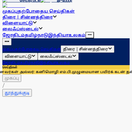
செய்தி மடல்
இ-பேப்பர்
முகப்பு
தற்போதைய செய்திகள்
திரை | சின்னத்திரை
விளையாட்டு
லைஃப்ஸ்டைல்
ஜோதிடம்
தமிழ்நாடு
இந்தியா
உலகம்
திரை | சின்னத்திரை
முகப்பு
தற்போதைய செய்திகள்
விளையாட்டு
லைஃப்ஸ்டைல்
ஜோதிடம்
தமிழ்நாடு
இந்தியா
உலகம்
செய்திகள்
்லர்: கனிமொழி எம்.பி.
முழுமையான பயிர்க் கடன் தள்ளுபடிகோரி 
முகப்பு
/
தூத்துக்குடி