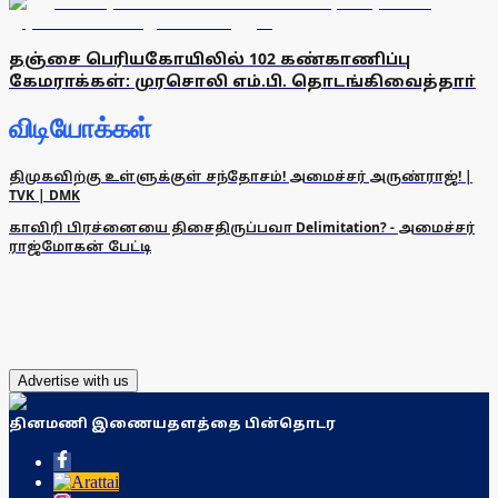
தஞ்சை பெரியகோயிலில் 102 கண்காணிப்பு
கேமராக்கள்: முரசொலி எம்.பி. தொடங்கிவைத்தாா்
விடியோக்கள்
திமுகவிற்கு உள்ளுக்குள் சந்தோசம்! அமைச்சர் அருண்ராஜ்! |
TVK | DMK
காவிரி பிரச்னையை திசைதிருப்பவா Delimitation? - அமைச்சர்
ராஜ்மோகன் பேட்டி
Advertise with us
தினமணி இணையதளத்தை பின்தொடர