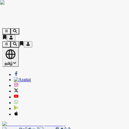
தமிழ்