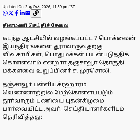
Updated On :
3 ஜூன் 2026, 11:59 pm IST
தினமணி செய்திச் சேவை
கடந்த ஆட்சியில் வழங்கப்பட்ட 7 பொக்லைன்
இயந்திரங்களை தூா்வாருவதற்கு
விவசாயிகள், பொதுமக்கள் பயன்படுத்திக்
கொள்ளலாம் என்றாா் தஞ்சாவூா் தொகுதி
மக்களவை உறுப்பினா் ச. முரசொலி.
தஞ்சாவூா் பள்ளியக்ரஹாரம்
வெண்ணாற்றில் மேற்கொள்ளப்படும்
தூா்வாரும் பணியை புதன்கிழமை
பாா்வையிட்ட அவா், செய்தியாளா்களிடம்
தெரிவித்தது: