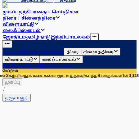
செய்தி மடல்
இ-பேப்பர்
முகப்பு
தற்போதைய செய்திகள்
திரை | சின்னத்திரை
விளையாட்டு
லைஃப்ஸ்டைல்
ஜோதிடம்
தமிழ்நாடு
இந்தியா
உலகம்
திரை | சின்னத்திரை
முகப்பு
தற்போதைய செய்திகள்
விளையாட்டு
லைஃப்ஸ்டைல்
ஜோதிடம்
தமிழ்நாடு
இந்தியா
உலகம்
செய்திகள்
மதுக் கடைகளை மூட உத்தரவு!
கடந்த 6 மாதங்களில் 3,323 இந்தியா்
முகப்பு
/
தஞ்சாவூர்