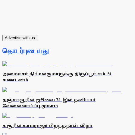
Advertise with us
தொடர்புடையது
அமைச்சா் நிா்மல்குமாருக்கு திருப்பூா் எம்.பி.
கண்டனம்
தஞ்சாவூரில் ஜூலை 31-இல் தனியாா்
வேலைவாய்ப்பு முகாம்
கரூரில் காமராஜா் பிறந்தநாள் விழா