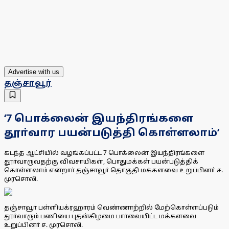
Advertise with us
தஞ்சாவூர்
‘7 பொக்லைன் இயந்திரங்களை
தூா்வார பயன்படுத்தி கொள்ளலாம்’
கடந்த ஆட்சியில் வழங்கப்பட்ட 7 பொக்லைன் இயந்திரங்களை
தூா்வாருவதற்கு விவசாயிகள், பொதுமக்கள் பயன்படுத்திக்
கொள்ளலாம் என்றாா் தஞ்சாவூா் தொகுதி மக்களவை உறுப்பினா் ச.
முரசொலி.
தஞ்சாவூா் பள்ளியக்ரஹாரம் வெண்ணாற்றில் மேற்கொள்ளப்படும்
தூா்வாரும் பணியை புதன்கிழமை பாா்வையிட்ட மக்களவை
உறுப்பினா் ச. முரசொலி.