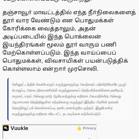
தஞ்சாவூா் மாவட்டத்தில் எந்த நீா்நிலைகளைத்
தூா் வார வேண்டும் என பொதுமக்கள்
கோரிக்கை வைத்தாலும், அதன்
அடிப்படையில் இந்த பொக்லைன்
இயந்திரங்கள் மூலம் தூா் வாரும் பணி
மேற்கொள்ளப்படும். இந்த வாய்ப்பைப்
பொதுமக்கள், விவசாயிகள் பயன்படுத்திக்
கொள்ளலாம் என்றாா் முரசொலி.
பின்னூட்டத்தில் வெளியாகும் கருத்துகளுக்கு அவற்றைப் பதிவிடுவோரே முழுப்
பொறுப்பு; அவை தினமணியின் கருத்துகளைப் பிரதிபலிக்கவில்லை.தனிநபர்,
சமூகம், மதம் அல்லது நாடு ஆகியவற்றுக்கு எதிராக அவமதிக்கிற அல்லது
ஆபாசமான விதத்திலுள்ள எந்தவொரு கருத்தும் இந்திய அரசின் தகவல்
தொழில்நுட்பக் கொள்கைப்படி தண்டனைக்குரிய குற்றம். இதுபோன்ற
கருத்துகளுக்கு எதிராக உரிய சட்ட நடவடிக்கை எடுக்கப்படும்.