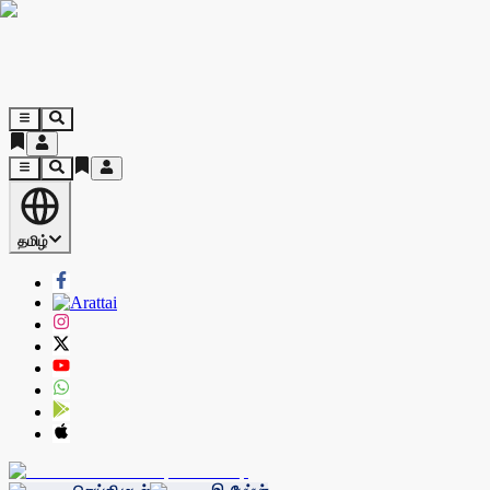
தமிழ்