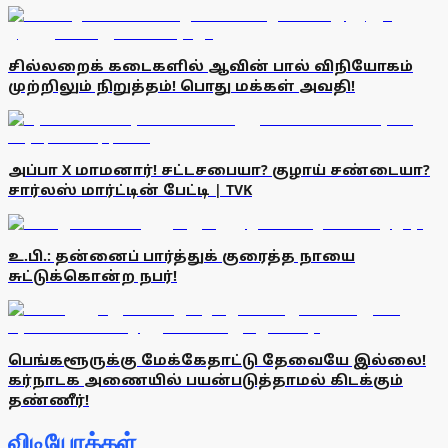
சில்லறைக் கடைகளில் ஆவின் பால் விநியோகம்
முற்றிலும் நிறுத்தம்! பொது மக்கள் அவதி!
அப்பா X மாமனார்! சட்டசபையா? குழாய் சண்டையா?
சார்லஸ் மார்ட்டின் பேட்டி | TVK
உ.பி.: தன்னைப் பார்த்துக் குரைத்த நாயை
சுட்டுக்கொன்ற நபர்!
பெங்களூருக்கு மேக்கேதாட்டு தேவையே இல்லை!
கர்நாடக அணையில் பயன்படுத்தாமல் கிடக்கும்
தண்ணீர்!
விடியோக்கள்