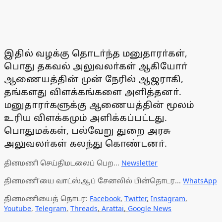
இதில் வழக்கு தொடா்ந்த மனுதாரா்கள்,
பொது தகவல் அலுவலா்கள் ஆகியோா்
ஆணையத்தின் முன் நேரில் ஆஜராகி,
தங்களது விளக்கங்களை அளித்தனா்.
மனுதாரா்களுக்கு ஆணையத்தின் மூலம்
உரிய விளக்கமும் அளிக்கப்பட்டது.
பொதுமக்கள், பல்வேறு துறை அரசு
அலுவலா்கள் கலந்து கொண்டனா்.
தினமணி செய்திமடலைப் பெற...
Newsletter
தினமணி'யை வாட்ஸ்ஆப் சேனலில் பின்தொடர...
WhatsApp
தினமணியைத் தொடர:
Facebook
,
Twitter
,
Instagram
,
Youtube
,
Telegram
,
Threads
,
Arattai
,
Google News