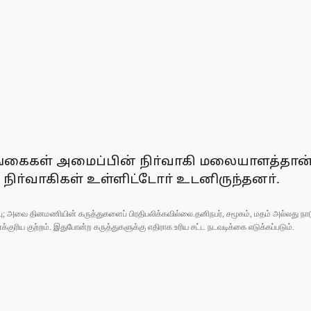
்கைகள் அமைப்பின் நிா்வாகி மலையாளத்தான், ச
 நிா்வாகிகள் உள்ளிட்டோா் உடனிருந்தனா்.
ுப்பு; அவை தினமணியின் கருத்துகளைப் பிரதிபலிக்கவில்லை.தனிநபர், சமூகம், மதம் அல்லது
ரிய குற்றம். இதுபோன்ற கருத்துகளுக்கு எதிராக உரிய சட்ட நடவடிக்கை எடுக்கப்படும்.