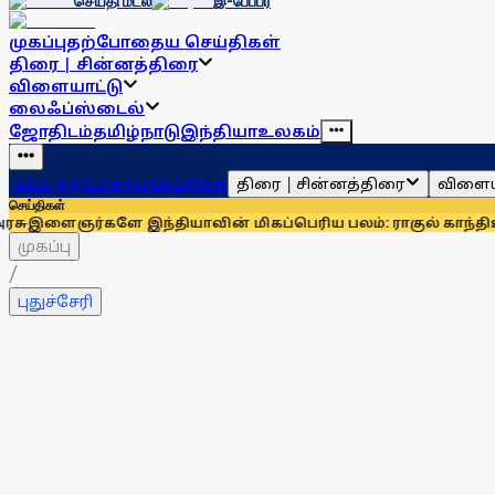
செய்தி மடல்
இ-பேப்பர்
முகப்பு
தற்போதைய செய்திகள்
திரை | சின்னத்திரை
விளையாட்டு
லைஃப்ஸ்டைல்
ஜோதிடம்
தமிழ்நாடு
இந்தியா
உலகம்
திரை | சின்னத்திரை
விளைய
முகப்பு
தற்போதைய செய்திகள்
செய்திகள்
ளே இந்தியாவின் மிகப்பெரிய பலம்: ராகுல் காந்தி
உதயநிதி ஸ்ட
முகப்பு
/
புதுச்சேரி