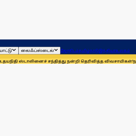
ாட்டு
லைஃப்ஸ்டைல்
ஜோதிடம்
தமிழ்நாடு
இந்தியா
உலகம்
ாலினைச் சந்தித்து நன்றி தெரிவித்த விவசாயிகள்!
நாங்கள் தொக