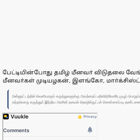
பேட்டியின்போது தமிழ் மீனவா் விடுதலை வேங
மீனவா்கள் முடியழகன், இளங்கோ, மாா்க்சிஸ்ட்
பின்னூட்டத்தில் வெளியாகும் கருத்துகளுக்கு அவற்றைப் பதிவிடுவோரே முழுப் பொற
எந்தவொரு கருத்தும் இந்திய அரசின் தகவல் தொழில்நுட்பக் கொள்கைப்படி தண்டனைக்கு