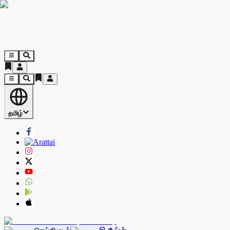
தமிழ்