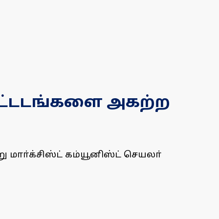
 கட்டடங்களை அகற்ற
மாா்க்சிஸ்ட் கம்யூனிஸ்ட் செயலா்