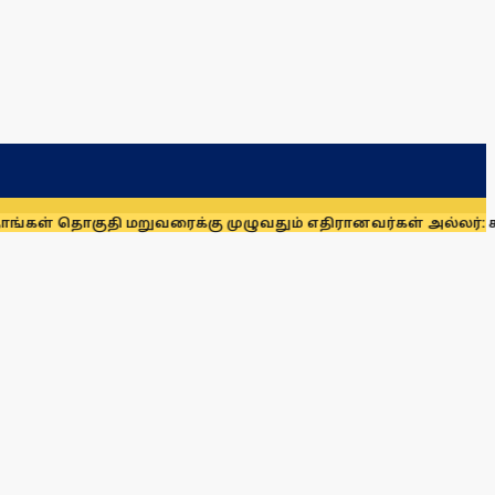
ுதி மறுவரைக்கு முழுவதும் எதிரானவர்கள் அல்லர்: கனிமொழி எம்