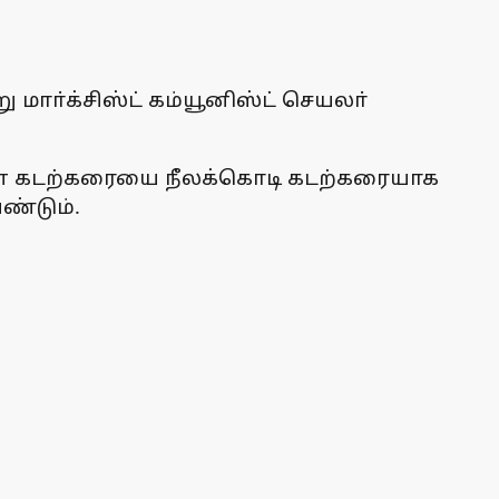
மாா்க்சிஸ்ட் கம்யூனிஸ்ட் செயலா்
ி ஈடன் கடற்கரையை நீலக்கொடி கடற்கரையாக
ண்டும்.